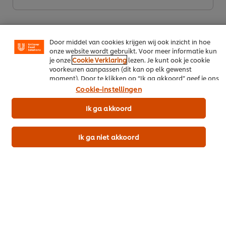
je winkelmandje plaatst), om te delen op social media
(zoals Facebook, Instagram, et cetera) en om berichten
en advertenties te tonen die voor jou relevant kunnen
zijn, zowel op onze website als op websites van derden.
Door middel van cookies krijgen wij ook inzicht in hoe
onze website wordt gebruikt. Voor meer informatie kun
je onze
Cookie Verklaring
lezen. Je kunt ook je cookie
voorkeuren aanpassen (dit kan op elk gewenst
moment). Door te klikken op “Ik ga akkoord” geef je ons
Download als PDF
toestemming cookies te gebruiken.
Cookie-instellingen
Ik ga akkoord
Deel per email
Ik ga niet akkoord
Meer recepten
Bekijk recepten (449)