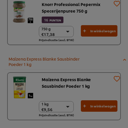
Knorr Professional Pepermix
Specerijenpuree 750 g
16
PUNTEN
750 g
750 g
In winkelwagen
€17,38
€17,38
Prijsindicatie (excl. BTW)
2 x 750g
€34,76
Maïzena Express Blanke Sausbinder
Poeder 1 kg
Maïzena Express Blanke
Sausbinder Poeder 1 kg
1 kg
1 kg
In winkelwagen
€9,56
€9,56
Prijsindicatie (excl. BTW)
6 x 1 kg
€57,38