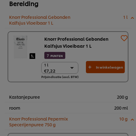
Bereiding
Knorr Professional Gebonden
1 l
Kalfsjus Vloeibaar 1 L
Knorr Professional Gebonden
Kalfsjus Vloeibaar 1 L
7
PUNTEN
1 l
1 l
In winkelwagen
€7,22
€7,22
Prijsindicatie (excl. BTW)
6 x 1 l
€43,31
Kastanjepuree
200 g
room
200 ml
Knorr Professional Pepermix
10 g
Specerijenpuree 750 g