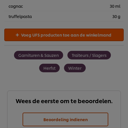
cognac
30 ml
truffelpasta
30 g
Voeg UFS producten toe aan de winkelmand
Garnituren & Sauzen
Traiteurs / Slagers
Herfst
Winter
Wees de eerste om te beoordelen.
We gebruiken cookies en vergelijkbare technieken om
jouw ervaring op onze website te verbeteren. Cookies
Beoordeling indienen
maken het mogelijk om jou van verschillende
functionaliteiten te voorzien (zoals onthouden wat je in