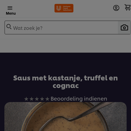
Menu
Wat zoek je?
Voeg toe aan receptenboek
Saus met kastanje, truffel en
cognac
Geen
Beoordeling indienen
beoordelingen
ingediend
voor
deze