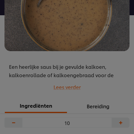
recipe
Een heerlijke saus bij je gevulde kalkoen,
kalkoenrollade of kalkoengebraad voor de
feestdagen? Deze romige kastanje-truffelsaus
Lees verder
met cognac is vol van smaak en zelfs geschikt
voor wie minder fan is van de aardse
Ingrediënten
Bereiding
truffelsmaak.
...
−
+