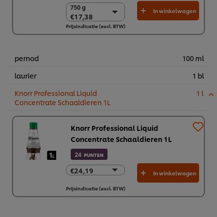
750 g
750 g
In winkelwagen
€17,38
€17,38
Prijsindicatie (excl. BTW)
2 x 750g
€34,76
pernod
100 ml
laurier
1 bl
Knorr Professional Liquid
1 l
Concentrate Schaaldieren 1L
Knorr Professional Liquid
Concentrate Schaaldieren 1L
24
PUNTEN
€24,19
€24,19
In winkelwagen
€145,13
Prijsindicatie (excl. BTW)