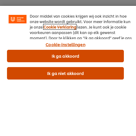
en advertenties te tonen die voor jou relevant kunnen
zijn, zowel op onze website als op websites van derden.
Door middel van cookies krijgen wij ook inzicht in hoe
onze website wordt gebruikt. Voor meer informatie kun
je onze
Cookie Verklaring
lezen. Je kunt ook je cookie
voorkeuren aanpassen (dit kan op elk gewenst
Download als PDF
moment). Door te klikken op “Ik ga akkoord” geef je ons
toestemming cookies te gebruiken.
Cookie-instellingen
Deel per email
Ik ga akkoord
Ik ga niet akkoord
Meer recepten
Bekijk recepten (449)
Popular recipes
(10)