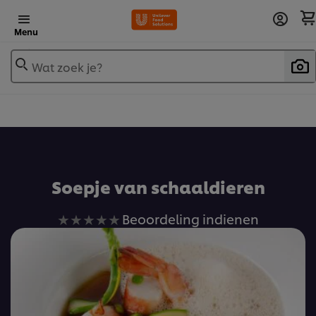
Menu
Wat zoek je?
Voeg toe aan receptenboek
Soepje van schaaldieren
Geen
Beoordeling indienen
beoordelingen
ingediend
voor
deze
recipe