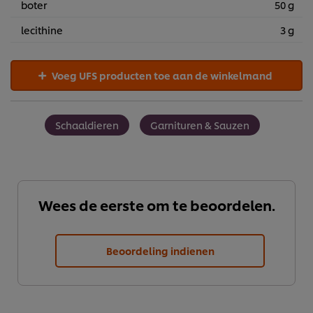
boter
50 g
lecithine
3 g
Voeg UFS producten toe aan de winkelmand
Schaaldieren
Garnituren & Sauzen
Wees de eerste om te beoordelen.
We gebruiken cookies en vergelijkbare technieken om
Beoordeling indienen
jouw ervaring op onze website te verbeteren. Cookies
maken het mogelijk om jou van verschillende
functionaliteiten te voorzien (zoals onthouden wat je in
je winkelmandje plaatst), om te delen op social media
(zoals Facebook, Instagram, et cetera) en om berichten