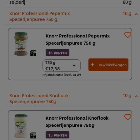
selderij
80 g
Knorr Professional Pepermix
10 g
Specerijenpuree 750 g
Knorr Professional Pepermix
Specerijenpuree 750 g
16
PUNTEN
750 g
750 g
In winkelwagen
€17,38
€17,38
Prijsindicatie (excl. BTW)
2 x 750g
€34,76
Knorr Professional Knoflook
10 g
Specerijenpuree 750g
Knorr Professional Knoflook
Specerijenpuree 750g
15
PUNTEN