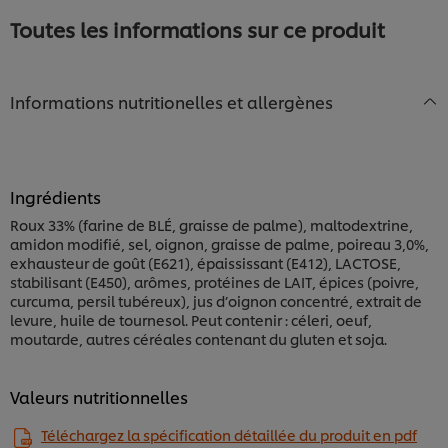
Soupe
Toutes les informations sur ce produit
aux
poireaux
est
de
Informations nutritionelles et allergènes
5.0
sur
5
à
partir
de
Ingrédients
1
Roux 33% (farine de BLÉ, graisse de palme), maltodextrine,
notes.
amidon modifié, sel, oignon, graisse de palme, poireau 3,0%,
exhausteur de goût (E621), épaississant (E412), LACTOSE,
stabilisant (E450), arômes, protéines de LAIT, épices (poivre,
curcuma, persil tubéreux), jus d’oignon concentré, extrait de
levure, huile de tournesol. Peut contenir : céleri, oeuf,
moutarde, autres céréales contenant du gluten et soja.
Nous utilisons des cookies et techniques similaires
Valeurs nutritionnelles
pour améliorer votre expérience sur notre site. Les
cookies vous permettent de profiter de certaines
Téléchargez la spécification détaillée du produit en pdf
fonctionnalités (telles que la sauvegarde de votre