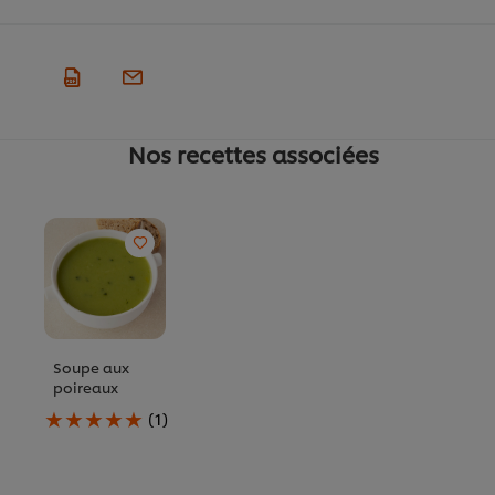
Nos recettes associées
Soupe aux
poireaux
La
(1)
note
moyenne
de
ce