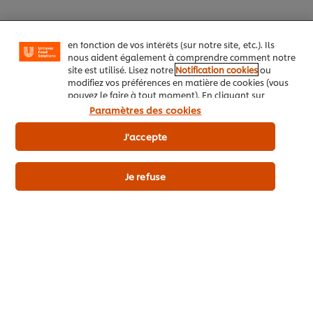
"panier en ligne"), de la fonctionnalité de partage
social (pour Facebook, Instagram, etc.), ainsi que de
personnaliser les messages et d'afficher des publicités
en fonction de vos intérêts (sur notre site, etc.). Ils
Allergènes
nous aident également à comprendre comment notre
site est utilisé. Lisez notre
Notification cookies
ou
Végétarien
modifiez vos préférences en matière de cookies (vous
pouvez le faire à tout moment). En cliquant sur
"J'accepte", vous consentez à l'utilisation de
Paramètres des cookies
cookies.
Avis relatif aux cookies
Les + du produit
J'accepte
Je refuse
Détails du produit