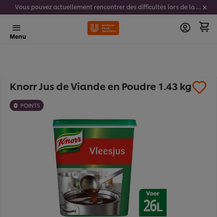
Vous pouvez actuellement rencontrer des difficultés lors de la saisie de vos codes stickers. Nous travaillons activement à résoudre ce problème.
Menu
Knorr Jus de Viande en Poudre 1.43 kg​
0
POINTS