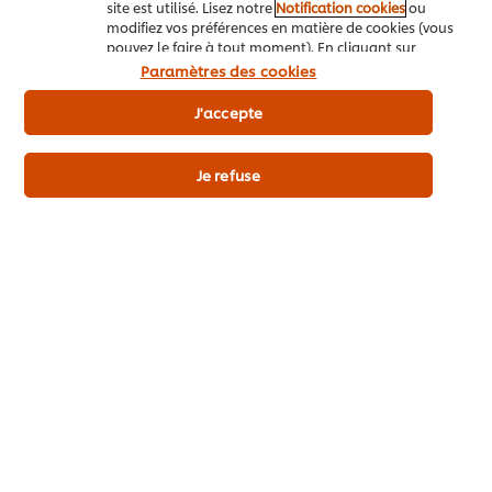
site est utilisé. Lisez notre
Notification cookies
ou
Les + du produit
modifiez vos préférences en matière de cookies (vous
pouvez le faire à tout moment). En cliquant sur
"J'accepte", vous consentez à l'utilisation de
Paramètres des cookies
cookies.
Avis relatif aux cookies
J'accepte
Détails du produit
Je refuse
Découvrez aussi
Knorr Jus de Rôti en Poudre 1.4 kg​
Amora
kg
46
POINTS
20
PO