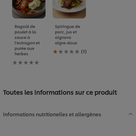
Ragoût de
Spiringue de
poulet à la
porc, jus et
sauce à
oignons
l’estragon et
aigre-doux
purée aux
La
(1)
herbes
note
Aucune
moyenne
évaluation
de
soumise
ce
pour
Spiringue
ce
de
recipe
porc,
Toutes les informations sur ce produit
jus
et
oignons
aigre-
Informations nutritionelles et allergènes
doux
est
de
1.0