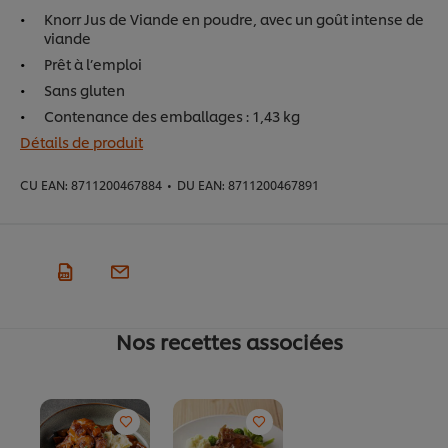
Knorr Jus de Viande en poudre, avec un goût intense de
viande
Prêt à l’emploi
Sans gluten
Contenance des emballages : 1,43 kg
Détails de produit
CU EAN:
8711200467884
•
DU EAN:
8711200467891
Nos recettes associées