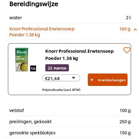
Bereidingswijze
water
2 l
Knorr Professional Erwtensoep
160 g
Poeder 1.38 kg
Knorr Professional Erwtensoep
Poeder 1.38 kg
22
PUNTEN
€21,68
€21,68
In winkelwagen
€130,06
Prijsindicatie (excl. BTW)
vetstof
100 g
preiringen, gekookt
250 g
gerookte spekblokjes
150 g