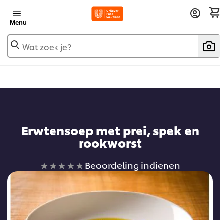
Menu
Wat zoek je?
Voeg toe aan receptenboek
Erwtensoep met prei, spek en
rookworst
Geen
Beoordeling indienen
beoordelingen
ingediend
voor
deze