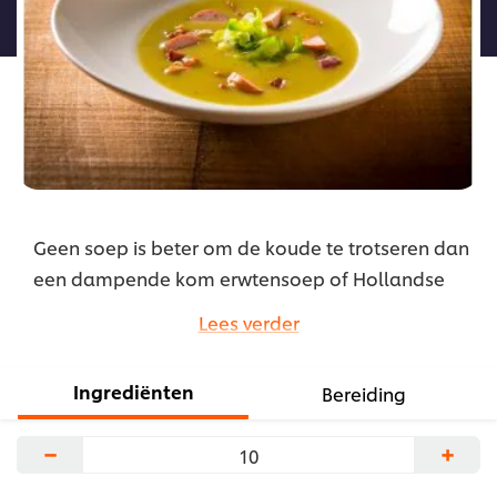
recipe
Geen soep is beter om de koude te trotseren dan
een dampende kom erwtensoep of Hollandse
snert. In dit recept verrijken we de erwtensoep
Lees verder
met prei, gerookt spek en, onmisbaar, stukjes
rookworst. Serveer met brood of krokante
Ingrediënten
Bereiding
broodcroutons.
...
−
+