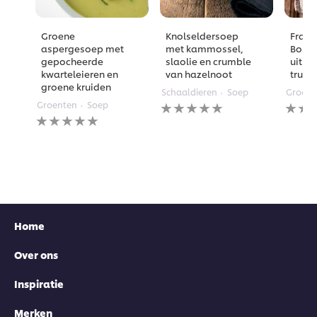
Groene
Knolseldersoep
Frans
aspergesoep met
met kammossel,
Bosp
gepocheerde
slaolie en crumble
uit d
kwarteleieren en
van hazelnoot
truff
groene kruiden
Schaaldieren
Soep
Groent
Geen
Geen
Groenten
Soep
Geen
beoordelingen
beoor
beoordelingen
ingediend
inged
ingediend
voor
voor
voor
deze
deze
deze
recipe
recipe
recipe
Home
Over ons
Inspiratie
Merken