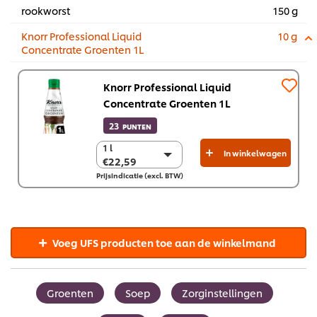
rookworst
150 g
Knorr Professional Liquid
10 g
Concentrate Groenten 1L
Knorr Professional Liquid
Concentrate Groenten 1L
23
PUNTEN
1 l
1 l
In winkelwagen
€22,59
€22,59
Prijsindicatie (excl. BTW)
6 x 1 l
€135,52
Voeg UFS producten toe aan de winkelmand
Groenten
Soep
Zorginstellingen