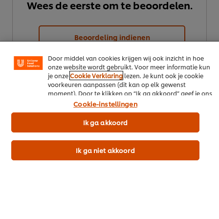
Wees de eerste om te beoordelen.
maken het mogelijk om jou van verschillende
functionaliteiten te voorzien (zoals onthouden wat je in
je winkelmandje plaatst), om te delen op social media
(zoals Facebook, Instagram, et cetera) en om berichten
Beoordeling indienen
en advertenties te tonen die voor jou relevant kunnen
zijn, zowel op onze website als op websites van derden.
Door middel van cookies krijgen wij ook inzicht in hoe
onze website wordt gebruikt. Voor meer informatie kun
je onze
Cookie Verklaring
lezen. Je kunt ook je cookie
voorkeuren aanpassen (dit kan op elk gewenst
moment). Door te klikken op “Ik ga akkoord” geef je ons
toestemming cookies te gebruiken.
Cookie-instellingen
Ik ga akkoord
Download als PDF
Ik ga niet akkoord
Deel per email
Meer recepten