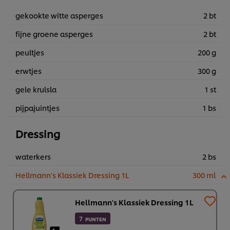
gekookte witte asperges
2 bt
fijne groene asperges
2 bt
peultjes
200 g
erwtjes
300 g
gele krulsla
1 st
pijpajuintjes
1 bs
Dressing
waterkers
2 bs
Hellmann's Klassiek Dressing 1L
300 ml
Hellmann's Klassiek Dressing 1L
7
PUNTEN