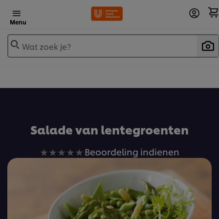
Menu
Wat zoek je?
Voeg toe aan receptenboek
Salade van lentegroenten
Geen
Beoordeling indienen
beoordelingen
ingediend
voor
deze
recipe