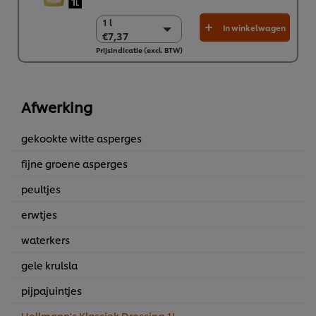
1 l
1 l
In winkelwagen
€7,37
€7,37
Prijsindicatie (excl. BTW)
6 x 1 l
€44,22
Afwerking
gekookte witte asperges
fijne groene asperges
peultjes
erwtjes
waterkers
gele krulsla
pijpajuintjes
Hellmann's Klassiek Dressing 1L