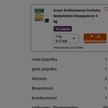
Knorr Professional Farfalle
kookstabiel Deegwaren 3
kg
18
PUNTEN
In
3 kg
3 kg
€17,88
winkelwagen
€17,88
4 (x 3 kg)
Prijsindicatie (excl. BTW)
€71,53
rode paprika
1 
gele paprika
1 
Wortels
2 
Bloemkool
1 
komkommer
1 
snijbonen, fijngesneden
50