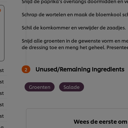
Snijd de paprika’s overlangs doormidden en ve
Schrap de wortelen en maak de bloemkool sc
Schil de komkommer en verwijder de zaadjes.
Snijd alle groenten in de gewenste vorm en m
de dressing toe en meng het geheel. Presente
Unused/Remaining Ingredients
st
st
Groenten
Salade
st
st
st
Wees de eerste om
 g