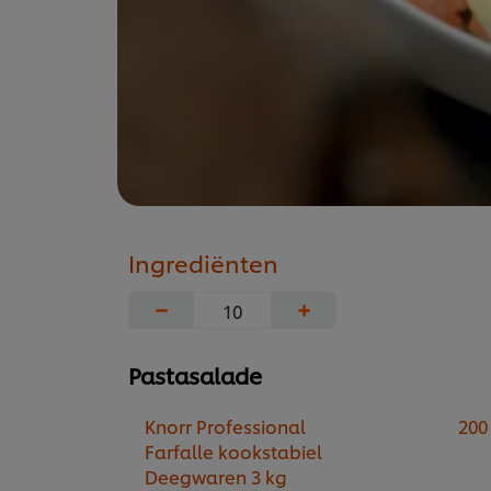
Ingrediënten
−
+
Pastasalade
Knorr Professional
200
Farfalle kookstabiel
Deegwaren 3 kg