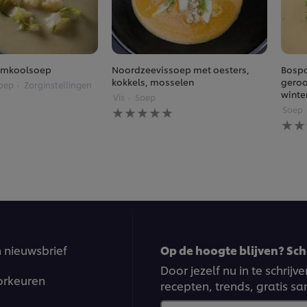
emkoolsoep
Noordzeevissoep met oesters,
Bosp
kokkels, mosselen
geroo
oep
Zorginstellingen
winte
Vis
Soep
Geen
Soep
beoordelingen
Gee
ingediend
beoo
voor
inge
deze
voor
recipe
deze
reci
n nieuwsbrief
Op de hoogte blijven? Schr
Door jezelf nu in te schrij
orkeuren
recepten, trends, gratis s