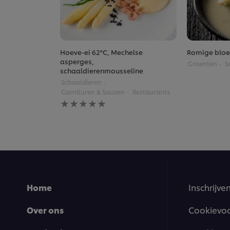
Hoeve-ei 62°C, Mechelse
Romige blo
asperges,
Groenten
S
schaaldierenmousseline
Schaaldieren
Garnituren & Sauzen
Restaurants
Geen
beoordelingen
ingediend
voor
deze
recipe
Home
Inschrijve
Over ons
Cookievo