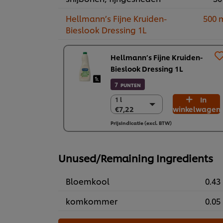
Hellmann’s Fijne Kruiden-
500 
Bieslook Dressing 1L
Hellmann’s Fijne Kruiden-
Bieslook Dressing 1L
7
PUNTEN
In
1 l
1 l
€7,22
winkelwagen
€7,22
6 x 1 l
Prijsindicatie (excl. BTW)
€43,33
Unused/Remaining Ingredients
Bloemkool
0.43 
komkommer
0.05 