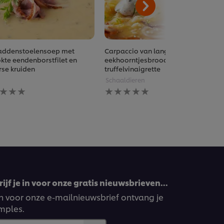
addenstoelensoep met
Carpaccio van langoustines,
kte eendenborstfilet en
eekhoorntjesbrood en
rse kruiden
truffelvinaigrette
Schaaldieren
n
Geen
rdelingen
beoordelingen
diend
ingediend
voor
deze
pe
recipe
ijf je in voor onze gratis nieuwsbrieven…
ven voor onze e-mailnieuwsbrief ontvang je
amples.