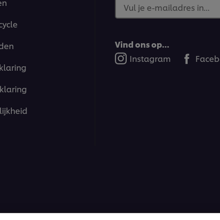
en
Vul je e-mailadres in...
cycle
Vind ons op...
den
Instagram
Faceb
klaring
klaring
ijkheid