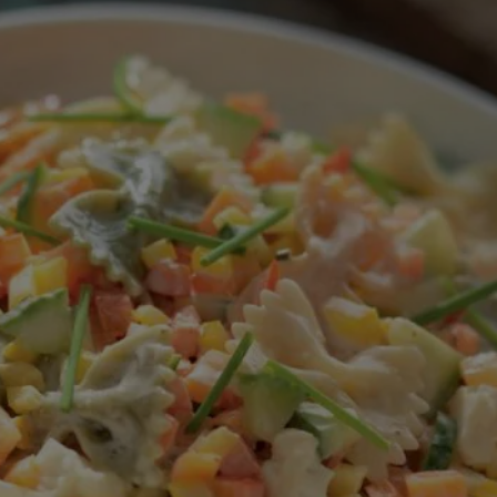
ingediend
voor
deze
recipe