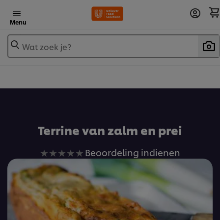
Menu
Wat zoek je?
Voeg toe aan receptenboek
Terrine van zalm en prei
Geen
Beoordeling indienen
beoordelingen
ingediend
voor
deze
recipe