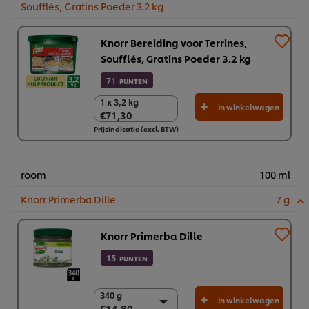
Soufflés, Gratins Poeder 3.2 kg
Knorr Bereiding voor Terrines,
Soufflés, Gratins Poeder 3.2 kg
71
PUNTEN
1 x 3,2 kg
1 x 3,2 kg
In winkelwagen
€71,30
€71,30
Prijsindicatie (excl. BTW)
room
100 ml
Knorr Primerba Dille
7 g
Knorr Primerba Dille
15
PUNTEN
340 g
340 g
In winkelwagen
€14,80