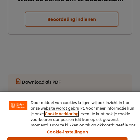
Beoordeling indienen
We gebruiken cookies en vergelijkbare technieken om
jouw ervaring op onze website te verbeteren. Cookies
maken het mogelijk om jou van verschillende
functionaliteiten te voorzien (zoals onthouden wat je in
je winkelmandje plaatst), om te delen op social media
Download als PDF
(zoals Facebook, Instagram, et cetera) en om berichten
en advertenties te tonen die voor jou relevant kunnen
Deel per email
zijn, zowel op onze website als op websites van derden.
Door middel van cookies krijgen wij ook inzicht in hoe
onze website wordt gebruikt. Voor meer informatie kun
je onze
Cookie Verklaring
lezen. Je kunt ook je cookie
voorkeuren aanpassen (dit kan op elk gewenst
moment). Door te klikken op “Ik ga akkoord” geef je ons
Meer recepten
toestemming cookies te gebruiken.
Cookie-instellingen