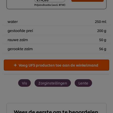
€14,80
Prijsindicatie (excl. BTW)
2 x 340 g
€29,60
water
250 ml
gestoofde prei
200 g
rauwe zalm
50 g
gerookte zalm
56 g
Voeg UFS producten toe aan de winkelmand
Vis
Zorginstellingen
Lente
Wees de eerste om te beoordelen.