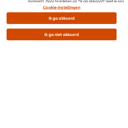
moment). Door te klikken op “Ik ga akkoord” geef je ons
toestemming cookies te gebruiken.
Cookie-instellingen
Meer recepten
Ik ga akkoord
Bekijk recepten (452)
Ik ga niet akkoord
Popular recipes
(10)