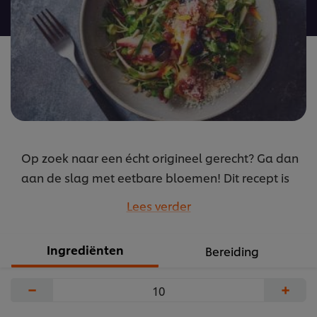
recipe
Op zoek naar een écht origineel gerecht? Ga dan
aan de slag met eetbare bloemen! Dit recept is
een verrassende combinatie van bitter en zoet,
Lees verder
met een heerlijk vleugje Italiaanse dolce vita.
...
Ingrediënten
Bereiding
−
+