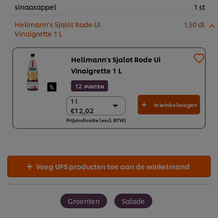
sinaasappel
1 st
Hellmann's Sjalot Rode Ui
1.50 dl
Vinaigrette 1 L
Hellmann's Sjalot Rode Ui
Vinaigrette 1 L
12
PUNTEN
1 l
1 l
In winkelwagen
€12,02
€12,02
Prijsindicatie (excl. BTW)
6 x 1 l
€72,12
Voeg UFS producten toe aan de winkelmand
Groenten
Salade