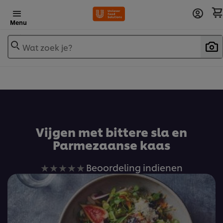
Menu
Wat zoek je?
Voeg toe aan receptenboek
Vijgen met bittere sla en
Parmezaanse kaas
Geen
Beoordeling indienen
beoordelingen
ingediend
voor
deze