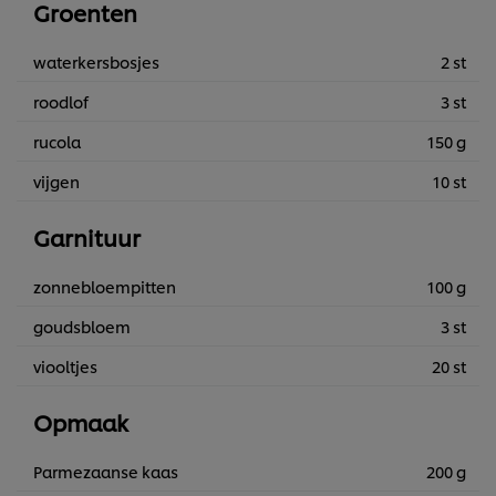
Groenten
waterkersbosjes
2 st
roodlof
3 st
rucola
150 g
vijgen
10 st
Garnituur
zonnebloempitten
100 g
goudsbloem
3 st
viooltjes
20 st
Opmaak
Parmezaanse kaas
200 g