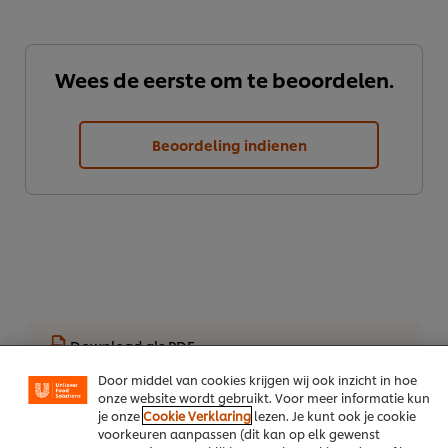
Wees de eerste om te beoordelen.
Beoordeling indienen
We gebruiken cookies en vergelijkbare technieken om
jouw ervaring op onze website te verbeteren. Cookies
maken het mogelijk om jou van verschillende
functionaliteiten te voorzien (zoals onthouden wat je in
je winkelmandje plaatst), om te delen op social media
(zoals Facebook, Instagram, et cetera) en om berichten
en advertenties te tonen die voor jou relevant kunnen
Download als PDF
zijn, zowel op onze website als op websites van derden.
Door middel van cookies krijgen wij ook inzicht in hoe
Deel per email
onze website wordt gebruikt. Voor meer informatie kun
je onze
Cookie Verklaring
lezen. Je kunt ook je cookie
voorkeuren aanpassen (dit kan op elk gewenst