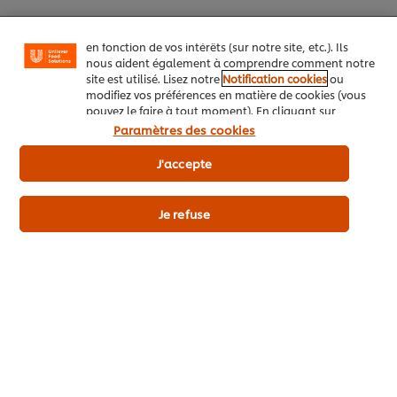
social (pour Facebook, Instagram, etc.), ainsi que de
personnaliser les messages et d'afficher des publicités
en fonction de vos intérêts (sur notre site, etc.). Ils
Allergènes
nous aident également à comprendre comment notre
Végétarien
site est utilisé. Lisez notre
Notification cookies
ou
modifiez vos préférences en matière de cookies (vous
pouvez le faire à tout moment). En cliquant sur
"J'accepte", vous consentez à l'utilisation de
Paramètres des cookies
cookies.
Avis relatif aux cookies
Les + du produit
J'accepte
Je refuse
Détails du produit
Découvrez aussi