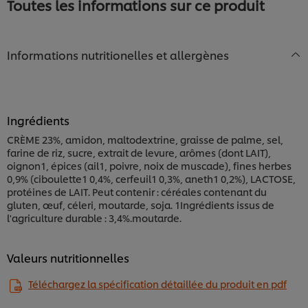
Toutes les informations sur ce produit
Informations nutritionelles et allergènes
Ingrédients
CRÈME 23%, amidon, maltodextrine, graisse de palme, sel,
farine de riz, sucre, extrait de levure, arômes (dont LAIT),
oignon1, épices (ail1, poivre, noix de muscade), fines herbes
0,9% (ciboulette1 0,4%, cerfeuil1 0,3%, aneth1 0,2%), LACTOSE,
protéines de LAIT. Peut contenir : céréales contenant du
gluten, œuf, céleri, moutarde, soja. 1Ingrédients issus de
l'agriculture durable : 3,4%.moutarde.
Valeurs nutritionnelles
Nous utilisons des cookies et techniques similaires
pour améliorer votre expérience sur notre site. Les
cookies vous permettent de profiter de certaines
Téléchargez la spécification détaillée du produit en pdf
fonctionnalités (telles que la sauvegarde de votre
"panier en ligne"), de la fonctionnalité de partage