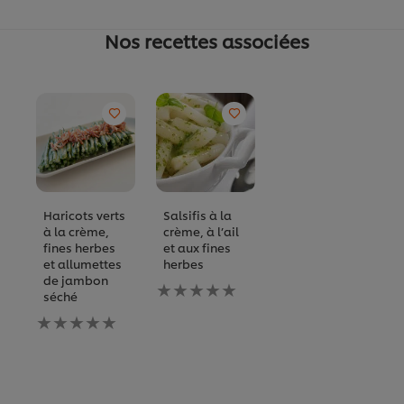
Nos recettes associées
Haricots verts
Salsifis à la
à la crème,
crème, à l’ail
fines herbes
et aux fines
et allumettes
herbes
de jambon
Aucune
séché
évaluation
Aucune
soumise
évaluation
pour
soumise
ce
pour
recipe
ce
recipe