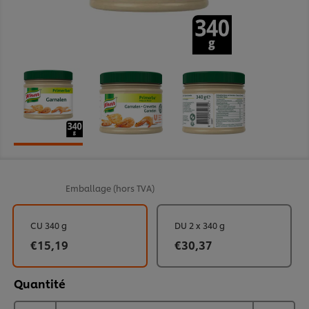
Emballage
(hors TVA)
CU 340 g
DU 2 x 340 g
€15,19
€30,37
Quantité