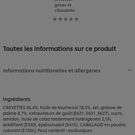
grises et
soumise
ciboulette
pour
ce
Aucune
recipe
évaluation
soumise
pour
ce
recipe
Toutes les informations sur ce produit
Informations nutritionelles et allergènes
Ingrédients
CREVETTES 36,4%, huile de tournesol 18,5%, sel, graisse de
palme 8,7%, exhausteurs de goût (E621, E631, E627), sucre,
amidon, huile de colza totalement hydrogénée 2,5%,
acidifiant (E330), épaississant (E415), CABILLAUD en poudre,
colorant (E150c). Peut contenir : mollusques
Nous utilisons des cookies et techniques similaires