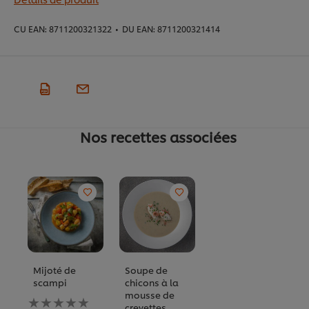
CU EAN:
8711200321322
•
DU EAN:
8711200321414
Nos recettes associées
Mijoté de
Soupe de
scampi
chicons à la
mousse de
Aucune
crevettes
évaluation