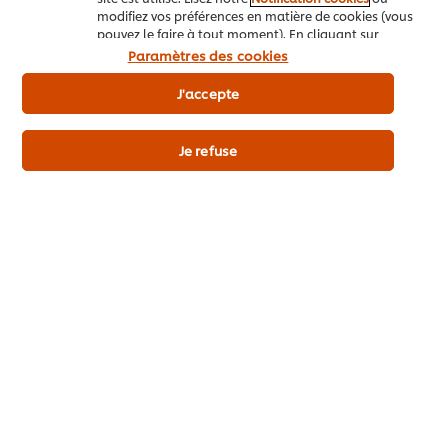
modifiez vos préférences en matière de cookies (vous
pouvez le faire à tout moment). En cliquant sur
"J'accepte", vous consentez à l'utilisation de
Paramètres des cookies
cookies.
Avis relatif aux cookies
J'accepte
Détails du produit
Je refuse
Découvrez aussi
Knorr Professional Napoletana
Knorr
poche Sauce Tomate 3 kg
glace 
17
7
POINTS
POI