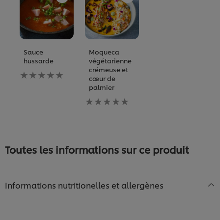
Sauce
Moqueca
hussarde
végétarienne
crémeuse et
Aucune
cœur de
évaluation
palmier
soumise
pour
Aucune
ce
évaluation
recipe
soumise
pour
ce
recipe
Toutes les informations sur ce produit
Informations nutritionelles et allergènes