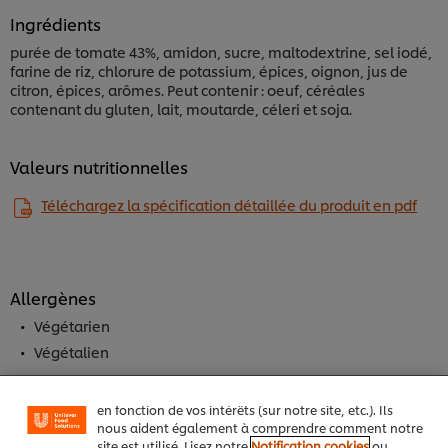
Ingrédients
purée de tomate 43%, amidon, sucre, maltodextrine, sel iodé,
farine de riz, chlorure de potassium, épices, oignon, jus de
citron, épices, arômes. Peut contenir : oeuf, céréales
contenant du gluten, lait, moutarde, céleri et soja.
Valeurs nutritionnelles
Téléchargez la spécification détaillée du produit en pdf
Nous utilisons des cookies et techniques similaires
Allergènes
pour améliorer votre expérience sur notre site. Les
cookies vous permettent de profiter de certaines
Végétarien
fonctionnalités (telles que la sauvegarde de votre
Végétalien
"panier en ligne"), de la fonctionnalité de partage
social (pour Facebook, Instagram, etc.), ainsi que de
personnaliser les messages et d'afficher des publicités
en fonction de vos intérêts (sur notre site, etc.). Ils
nous aident également à comprendre comment notre
Les + du produit
site est utilisé. Lisez notre
Notification cookies
ou