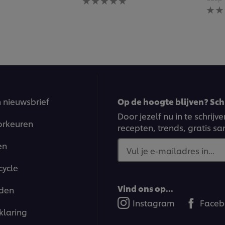
beoordelingen
Gee
ingediend
beoo
voor
inge
deze
voor
recipe
deze
reci
n nieuwsbrief
Op de hoogte blijven? Schr
Door jezelf nu in te schrij
orkeuren
recepten, trends, gratis s
en
Vul je e-mailadres in...
cycle
Vind ons op...
den
Instagram
Faceb
klaring