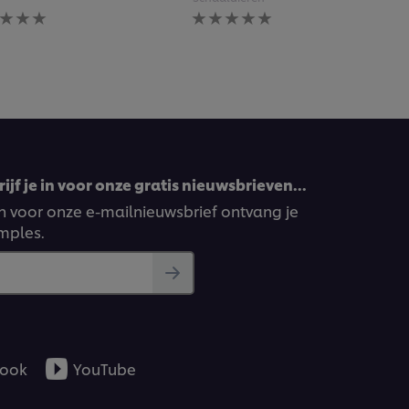
n
Geen
rdelingen
beoordelingen
diend
ingediend
voor
deze
pe
recipe
ijf je in voor onze gratis nieuwsbrieven…
ven voor onze e-mailnieuwsbrief ontvang je
amples.
ook
YouTube