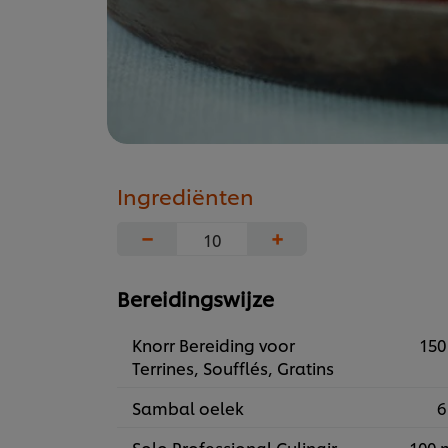
Ingrediënten
−
+
Bereidingswijze
Knorr Bereiding voor
150
Terrines, Soufflés, Gratins
Sambal oelek
6
Solo Professional Culinair
100 