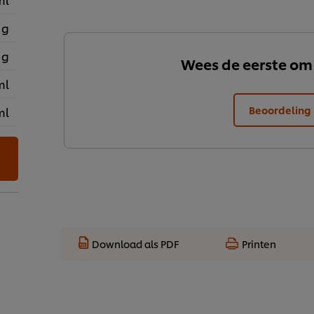
 g
 g
Wees de eerste om
ml
Beoordeling 
ml
Download als PDF
Printen