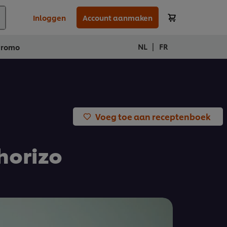
Inloggen
Account aanmaken
|
NL
FR
Promo
Voeg toe aan receptenboek
horizo