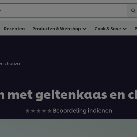
?
Recepten
Producten & Webshop
Cook & Save
en chorizo
n met geitenkaas en c
Geen
Beoordeling indienen
beoordelingen
ingediend
voor