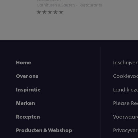
Garnituren & Sauzen
Restaurants
Geen
beoordelingen
ingediend
voor
deze
recipe
Home
Inschrijve
Over ons
Cookievo
Inspiratie
Land kiez
Merken
Please Re
Recepten
Voorwaar
Producten & Webshop
Privacyver