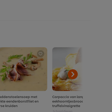
addenstoelensoep met
Carpaccio van langoustines,
kte eendenborstfilet en
eekhoorntjesbrood en
rse kruiden
truffelvinaigrette
Schaaldieren