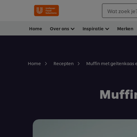
Wat zoek je
Home
Over ons
Inspiratie
Merken
Muffin met geitenkaas 
Home
Recepten
Muffi