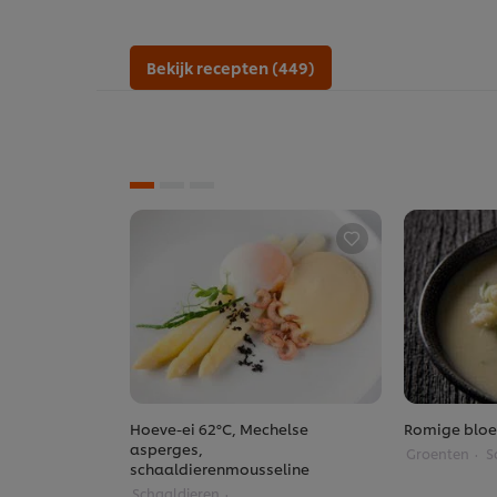
Bekijk recepten (449)
Hoeve-ei 62°C, Mechelse
Romige blo
asperges,
Groenten
S
schaaldierenmousseline
Schaaldieren