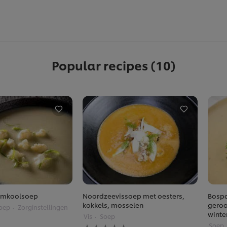
Popular recipes
(10)
emkoolsoep
Noordzeevissoep met oesters,
Bosp
kokkels, mosselen
geroo
oep
Zorginstellingen
winte
Vis
Soep
Geen
Soep