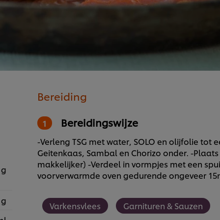
Bereiding
Bereidingswijze
-Verleng TSG met water, SOLO en olijfolie to
Geitenkaas, Sambal en Chorizo onder. -Plaats h
makkelijker) -Verdeel in vormpjes met een spui
 g
voorverwarmde oven gedurende ongeveer 15
 g
Varkensvlees
Garnituren & Sauzen
ml