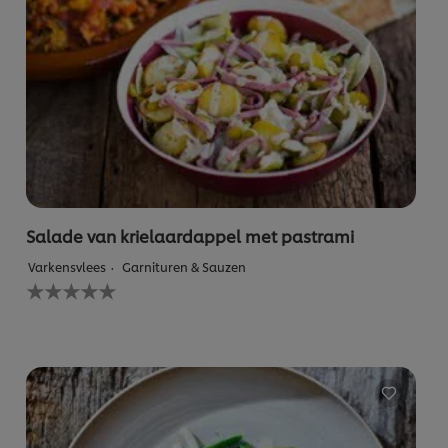
Salade van krielaardappel met pastrami
Varkensvlees
Garnituren & Sauzen
Geen
beoordelingen
ingediend
voor
deze
recipe