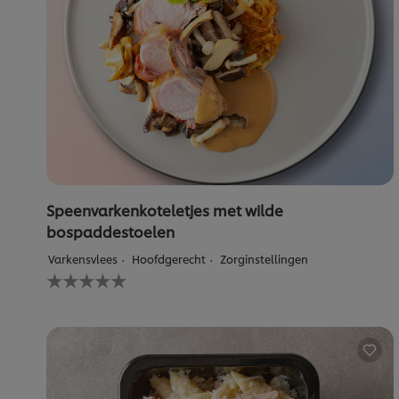
Speenvarkenkoteletjes met wilde
bospaddestoelen
Varkensvlees
Hoofdgerecht
Zorginstellingen
Geen
beoordelingen
ingediend
voor
deze
recipe