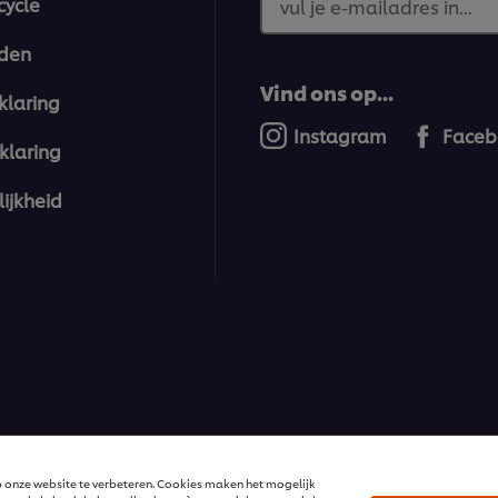
cycle
vul je e-mailadres in...
den
Vind ons op...
klaring
Instagram
Faceb
klaring
ijkheid
ions | Alle rechten voorbehouden
 onze website te verbeteren. Cookies maken het mogelijk