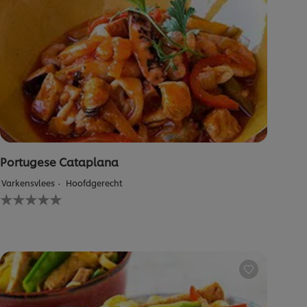
Portugese Cataplana
Varkensvlees
Hoofdgerecht
Geen
beoordelingen
ingediend
voor
deze
recipe