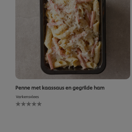
Penne met kaassaus en gegrilde ham
Varkensvlees
Geen
beoordelingen
ingediend
voor
deze
recipe