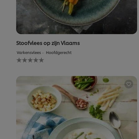
Stoofvlees op zijn Vlaams
Varkensvlees
Hoofdgerecht
Geen
beoordelingen
ingediend
voor
deze
recipe