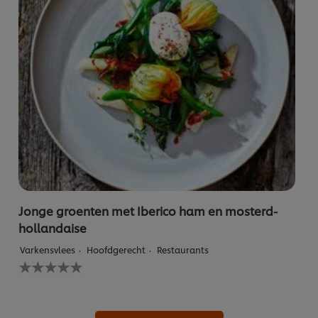
Jonge groenten met Iberico ham en mosterd-
hollandaise
Varkensvlees
Hoofdgerecht
Restaurants
Geen
beoordelingen
ingediend
voor
deze