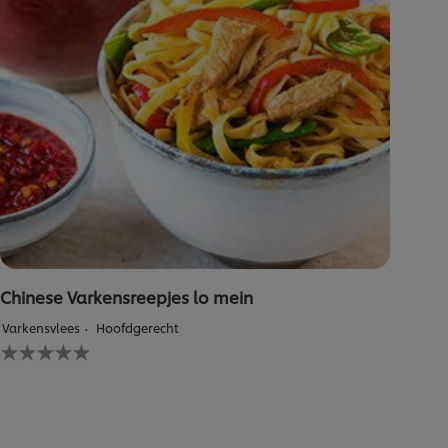
Chinese Varkensreepjes lo mein
Varkensvlees
Hoofdgerecht
Geen
beoordelingen
ingediend
voor
deze
recipe