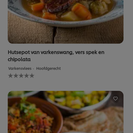
Hutsepot van varkenswang, vers spek en
chipolata
Varkensvlees
Hoofdgerecht
Geen
beoordelingen
ingediend
voor
deze
recipe