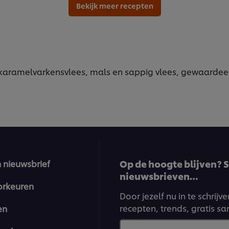
recipe
Bekijk meer recepten
 karamelvarkensvlees, mals en sappig vlees, gewaardeerd
Op de hoogte blijven? Sc
n nieuwsbrief
nieuwsbrieven…
orkeuren
Door jezelf nu in te schrij
recepten, trends, gratis s
en