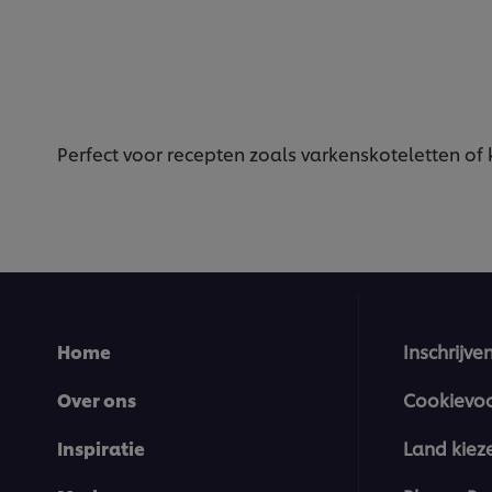
Perfect voor recepten zoals varkenskoteletten of
Home
Inschrijve
Over ons
Cookievo
Inspiratie
Land kiez