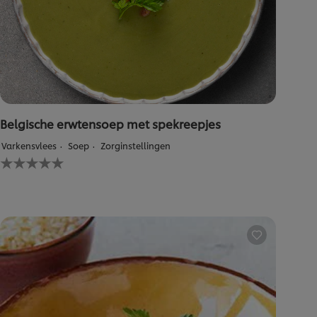
Belgische erwtensoep met spekreepjes
Varkensvlees
Soep
Zorginstellingen
Geen
beoordelingen
ingediend
voor
deze
recipe