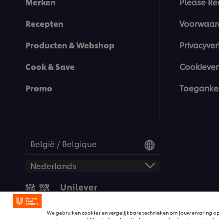
Merken
Please Re
Recepten
Voorwaar
Producten & Webshop
Privacyver
Cook & Save
Cookiever
Promo
Toegankel
België / Belgique
© 2026 Unilever Food Solut
We gebruiken cookies en vergelijkbare technieken om jouw ervaring op