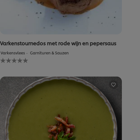
Varkenstournedos met rode wijn en pepersaus
Varkensvlees
Garnituren & Sauzen
Geen
beoordelingen
ingediend
voor
deze
recipe