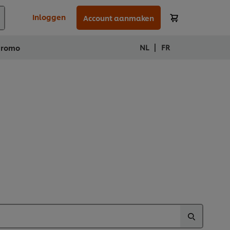
Inloggen
Account aanmaken
|
NL
FR
Promo