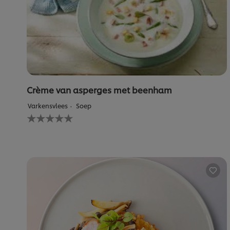
Crème van asperges met beenham
Varkensvlees
Soep
Geen
beoordelingen
ingediend
voor
deze
recipe