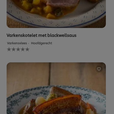
Varkenskotelet met blackwellsaus
Varkensvlees
Hoofdgerecht
Geen
beoordelingen
ingediend
voor
deze
recipe