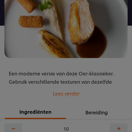
deze
recipe
Een moderne versie van deze Oer-klassieker.
Gebruik verschillende texturen van dezelfde
groente op één bord, en gooi niets weg.
Lees verder
...
Ingrediënten
Bereiding
−
+