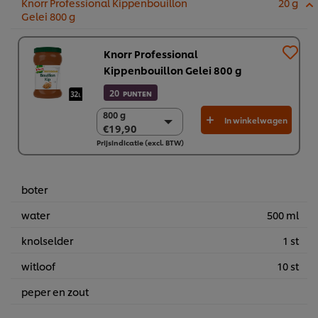
Knorr Professional Kippenbouillon
20 g
Gelei 800 g
Knorr Professional
Kippenbouillon Gelei 800 g
20
PUNTEN
800 g
800 g
In winkelwagen
€19,90
€19,90
Prijsindicatie (excl. BTW)
2 x 800 g
€39,80
boter
water
500 ml
knolselder
1 st
witloof
10 st
peper en zout