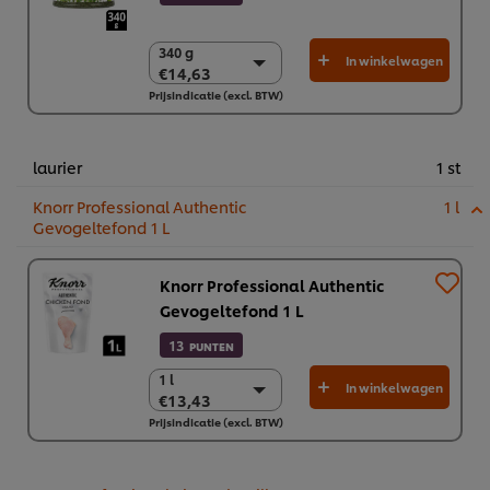
340 g
340 g
In winkelwagen
€14,63
€14,63
Prijsindicatie (excl. BTW)
2 x 340 g
€29,26
laurier
1 st
Knorr Professional Authentic
1 l
Gevogeltefond 1 L
Knorr Professional Authentic
Gevogeltefond 1 L
13
PUNTEN
1 l
1 l
In winkelwagen
€13,43
€13,43
Prijsindicatie (excl. BTW)
5 x 1 l
€67,17