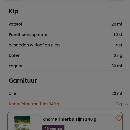
Kip
vetstof
20 ml
Parelhoensuprème
10 st
gesneden witloof en uien
4 st
boter
25 g
cognac
50 ml
Garnituur
olie
20 ml
Knorr Primerba Tijm 340 g
2 g
Knorr Primerba Tijm 340 g
15
PUNTEN