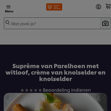
Menu
Wat zoek je?
Voeg toe aan receptenboek
Suprême van Parelhoen met
witloof, crème van knolselder en
knolselder
Geen
Beoordeling indienen
beoordelingen
ingediend
voor