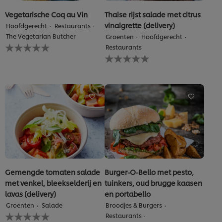
Vegetarische Coq au Vin
Thaise rijst salade met citrus
vinaigrette (delivery)
Hoofdgerecht
Restaurants
The Vegetarian Butcher
Groenten
Hoofdgerecht
Geen
Restaurants
beoordelingen
Geen
ingediend
beoordelingen
voor
ingediend
deze
voor
recipe
deze
recipe
Gemengde tomaten salade
Burger-O-Bello met pesto,
met venkel, bleekselderij en
tuinkers, oud brugge kaasen
We gebruiken cookies en vergelijkbare technieken om
lavas (delivery)
en portabello
jouw ervaring op onze website te verbeteren. Cookies
maken het mogelijk om jou van verschillende
Groenten
Salade
Broodjes & Burgers
Geen
functionaliteiten te voorzien (zoals onthouden wat je in
Restaurants
beoordelingen
je winkelmandje plaatst), om te delen op social media