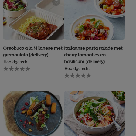
recipe
Ossobuco a la Milanese met
Italiaanse pasta salade met
gremoulata (delivery)
cherry tomaatjes en
basilicum (delivery)
Hoofdgerecht
Geen
Hoofdgerecht
beoordelingen
Geen
ingediend
beoordelingen
voor
ingediend
deze
voor
recipe
deze
recipe