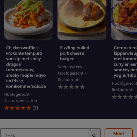
Chicken waffles:
Sizzling pulled
Geroosterd
krokante tempura
pork cheese
kippenvleu
van kip met spicy
burger
met tomaat
dragon
curry en ee
Varkensvlees
tomatensaus,
smokey pep
Hoofdgerecht
smoky maple mayo
yoghurtdip
Restaurants
en frisse
Hoofdgerech
Geen
komkommersalade
beoordelingen
Restaurants
Geen
Hoofdgerecht
ingediend
beoordelin
voor
Restaurants
Kip
De
ingediend
deze
(3)
gemiddelde
voor
recipe
beoordeling
deze
van
recipe
deze
Chicken
Meer