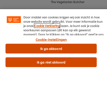
The Vegetarian Butcher
ingediend
(zoals Facebook, Instagram, et cetera) en om berichten
voor
en advertenties te tonen die voor jou relevant kunnen
deze
zijn, zowel op onze website als op websites van derden.
recipe
Door middel van cookies krijgen wij ook inzicht in hoe
onze website wordt gebruikt. Voor meer informatie kun
je onze
Cookie Verklaring
lezen. Je kunt ook je cookie
voorkeuren aanpassen (dit kan op elk gewenst
moment). Door te klikken op “Ik ga akkoord” geef je ons
toestemming cookies te gebruiken.
Cookie-instellingen
Ik ga akkoord
Asperges met kruiden, 64˚C
Buddha bowl met quinoa,
eitje, hollandaise,
zoete aardappel en
Ik ga niet akkoord
aardappelwafel
kikkererwten (delivery)
Varkensvlees
Hoofdgerecht
Hoofdgerecht
Geen
Restaurants
beoordelingen
Geen
ingediend
beoordelingen
voor
ingediend
deze
voor
recipe
deze
recipe