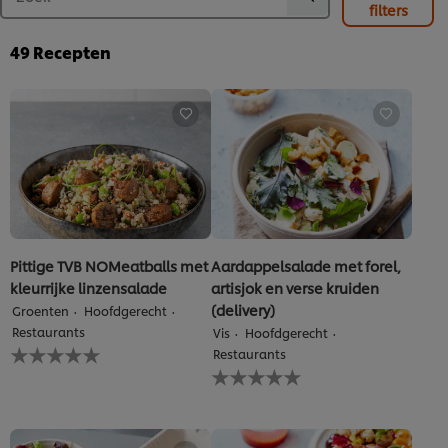
waffles:
filters
krokante
tempura
49
Recepten
van
kip
met
spicy
dragon
tomatensaus,
smoky
maple
mayo
en
frisse
komkommersalade
Pittige TVB NOMeatballs met
Aardappelsalade met forel,
is
kleurrijke linzensalade
artisjok en verse kruiden
4.7
van
(delivery)
Groenten
Hoofdgerecht
de
Restaurants
Vis
Hoofdgerecht
5
Geen
Restaurants
op
beoordelingen
Geen
basis
ingediend
beoordelingen
van
voor
ingediend
3
deze
voor
beoordelingen.
recipe
deze