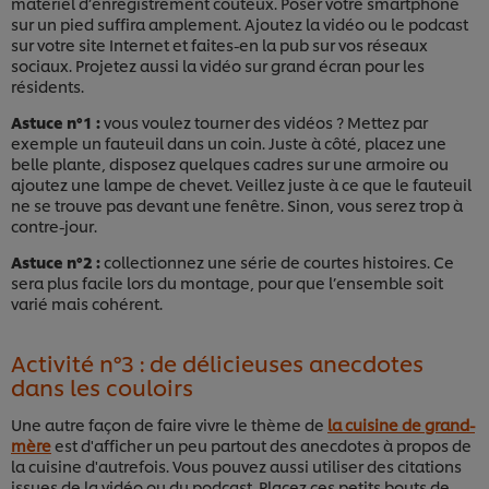
matériel d’enregistrement coûteux. Poser votre smartphone
sur un pied suffira amplement. Ajoutez la vidéo ou le podcast
sur votre site Internet et faites-en la pub sur vos réseaux
sociaux. Projetez aussi la vidéo sur grand écran pour les
résidents.
Astuce n°1 :
vous voulez tourner des vidéos ? Mettez par
exemple un fauteuil dans un coin. Juste à côté, placez une
belle plante, disposez quelques cadres sur une armoire ou
ajoutez une lampe de chevet. Veillez juste à ce que le fauteuil
ne se trouve pas devant une fenêtre. Sinon, vous serez trop à
contre-jour.
Astuce n°2 :
collectionnez une série de courtes histoires. Ce
sera plus facile lors du montage, pour que l’ensemble soit
varié mais cohérent.
Activité n°3 : de délicieuses anecdotes
dans les couloirs
Une autre façon de faire vivre le thème de
la cuisine de grand-
mère
est d'afficher un peu partout des anecdotes à propos de
la cuisine d'autrefois. Vous pouvez aussi utiliser des citations
issues de la vidéo ou du podcast. Placez ces petits bouts de