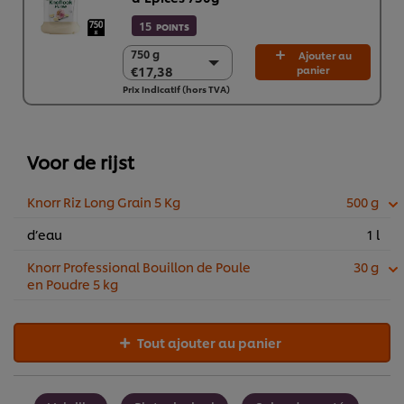
15
POINTS
750 g
750 g
Ajouter au
€17,38
panier
€17,38
Prix indicatif (hors TVA)
2 x 750g
€34,76
Voor de rijst
Knorr Riz Long Grain 5 Kg
500 g
d’eau
1 l
Knorr Professional Bouillon de Poule
30 g
en Poudre 5 kg
Tout ajouter au panier
Nous utilisons des cookies et techniques similaires pour
améliorer votre expérience sur notre site. Les cookies