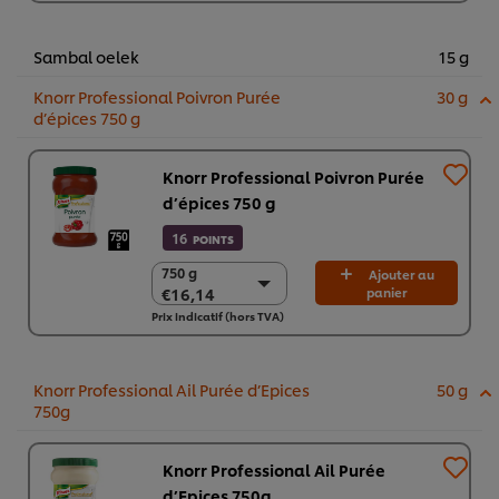
€74,69
Sambal oelek
15 g
Knorr Professional Poivron Purée
30 g
d’épices 750 g
Knorr Professional Poivron Purée
d’épices 750 g
16
POINTS
750 g
750 g
Ajouter au
€16,14
panier
€16,14
Prix indicatif (hors TVA)
2 x 750g
€32,28
Knorr Professional Ail Purée d’Epices
50 g
750g
Knorr Professional Ail Purée
d’Epices 750g