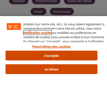
Volaille
Plat principal
Soins de santé
vous permettent de profiter de certaines fonctionnalités
(telles que la sauvegarde de votre "panier en ligne"), de
la fonctionnalité de partage social (pour Facebook,
Hiver
Printemps
Instagram, etc.), ainsi que de personnaliser les
messages et d'afficher des publicités en fonction de vos
intérêts (sur notre site, etc.). Ils nous aident également à
comprendre comment notre site est utilisé. Lisez notre
Notification cookies
ou modifiez vos préférences en
matière de cookies (vous pouvez le faire à tout moment).
Soyez le premier à évaluer.
En cliquant sur "J'accepte", vous consentez à l'utilisation
de cookies.
Avis relatif aux cookies
Paramètres des cookies
Envoyez
J'accepte
Je refuse
Télécharger
Email