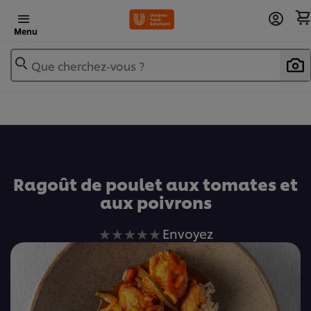
Menu
Que cherchez-vous ?
Ajouter au livre de recettes
Ragoût de poulet aux tomates et
aux poivrons
Aucune
Envoyez
évaluation
soumise
pour
ce