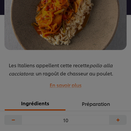
recipe
Les Italiens appellent cette recette
pollo alla
cacciatora
: un ragoût de chasseur au poulet.
Nous utilisons les ingrédients indispensables à un
En savoir plus
plat italien : tomates, oignons, herbes fraîches et
vin blanc.
Ingrédients
Préparation
...
−
+