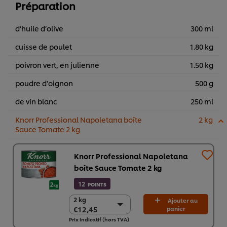
Préparation
d’huile d’olive
300 ml
cuisse de poulet
1.80 kg
poivron vert, en julienne
1.50 kg
poudre d'oignon
500 g
de vin blanc
250 ml
Knorr Professional Napoletana boîte
2 kg
Sauce Tomate 2 kg
Knorr Professional Napoletana
boîte Sauce Tomate 2 kg
12
POINTS
2 kg
2 kg
Ajouter au
€12,45
panier
€12,45
Prix indicatif (hors TVA)
6 x 2 kg