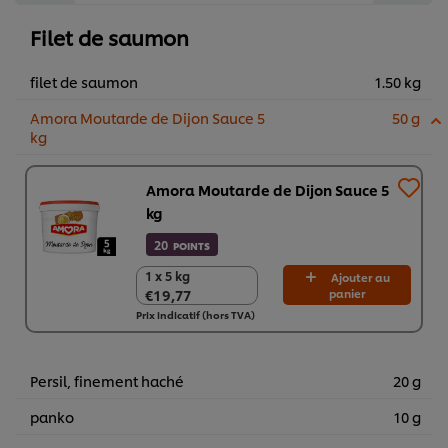
Filet de saumon
filet de saumon
1.50 kg
Amora Moutarde de Dijon Sauce 5
50 g
kg
Amora Moutarde de Dijon Sauce 5
kg
20
POINTS
1 x 5 kg
1 x 5 kg
Ajouter au
€19,77
panier
€19,77
Prix indicatif (hors TVA)
Persil, finement haché
20 g
panko
10 g