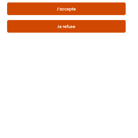
Tout ajouter au panier
J'accepte
Poisson
Plat principal
Soins de santé
Je refuse
Hiver
Printemps
Soyez le premier à évaluer.
Envoyez