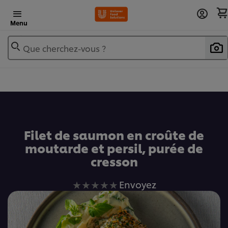
Menu
Que cherchez-vous ?
Ajouter au livre de recettes
Filet de saumon en croûte de
moutarde et persil, purée de
cresson
Aucune
Envoyez
évaluation
soumise
pour