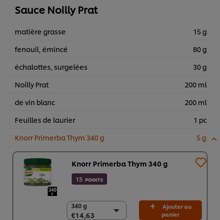
Sauce Noilly Prat
matière grasse
15 g
fenouil, émincé
80 g
échalottes, surgelées
30 g
Noilly Prat
200 ml
de vin blanc
200 ml
Feuilles de laurier
1 pc
Knorr Primerba Thym 340 g
5 g
Knorr Primerba Thym 340 g
15
POINTS
340 g
340 g
Ajouter au
€14,63
panier
€14,63