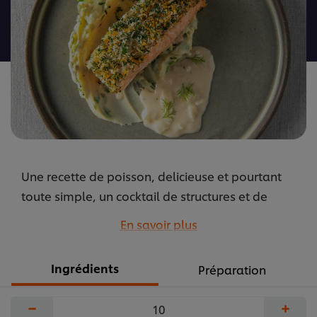
ce
recipe
Une recette de poisson, delicieuse et pourtant
toute simple, un cocktail de structures et de
saveurs. Surprenez vos clients : une croûte
En savoir plus
croquant sous la dent, une purée délicieusement
onctueuse et une savoureuse sauce épicée au
Ingrédients
Préparation
vermouth. Un vrai plaisir !
...
−
+