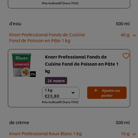
Prix indicatif (hors TVA)
2 x 340 g
€29,26
d’eau
500 ml
Knorr Professional Fonds de Cuisine
40 g
Fond de Poisson en Pâte 1 kg
Knorr Professional Fonds de
Cuisine Fond de Poisson en Pâte 1
kg
24
POINTS
1 kg
1 kg
Ajouter au
€23,80
panier
€23,80
Prix indicatif (hors TVA)
6 x 1 kg
€142,83
de crème
500 ml
Knorr Professional Roux Blanc 1 kg
10 g