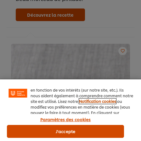
Découvrez la recette
Nous utilisons des cookies et techniques similaires
pour améliorer votre expérience sur notre site. Les
cookies vous permettent de profiter de certaines
fonctionnalités (telles que la sauvegarde de votre
"panier en ligne"), de la fonctionnalité de partage
social (pour Facebook, Instagram, etc.), ainsi que de
personnaliser les messages et d'afficher des publicités
en fonction de vos intérêts (sur notre site, etc.). Ils
nous aident également à comprendre comment notre
site est utilisé. Lisez notre
Notification cookies
ou
modifiez vos préférences en matière de cookies (vous
pouvez le faire à tout moment). En cliquant sur
"J'accepte", vous consentez à l'utilisation de
Paramètres des cookies
cookies.
Avis relatif aux cookies
J'accepte
Risotto style Paella