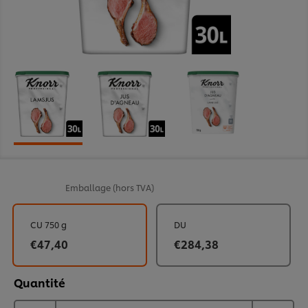
Emballage
(hors TVA)
CU 750 g
DU
€47,40
€284,38
Quantité