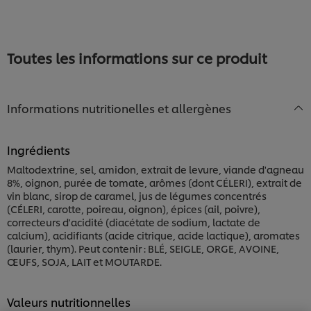
recipe
soumise
ce
pour
recipe
ce
recipe
Toutes les informations sur ce produit
Informations nutritionelles et allergènes
Ingrédients
Maltodextrine, sel, amidon, extrait de levure, viande d'agneau
8%, oignon, purée de tomate, arômes (dont CÉLERI), extrait de
vin blanc, sirop de caramel, jus de légumes concentrés
(CÉLERI, carotte, poireau, oignon), épices (ail, poivre),
correcteurs d'acidité (diacétate de sodium, lactate de
calcium), acidifiants (acide citrique, acide lactique), aromates
(laurier, thym). Peut contenir : BLÉ, SEIGLE, ORGE, AVOINE,
Nous utilisons des cookies et techniques similaires
pour améliorer votre expérience sur notre site. Les
ŒUFS, SOJA, LAIT et MOUTARDE.
cookies vous permettent de profiter de certaines
fonctionnalités (telles que la sauvegarde de votre
"panier en ligne"), de la fonctionnalité de partage
Valeurs nutritionnelles
social (pour Facebook, Instagram, etc.), ainsi que de