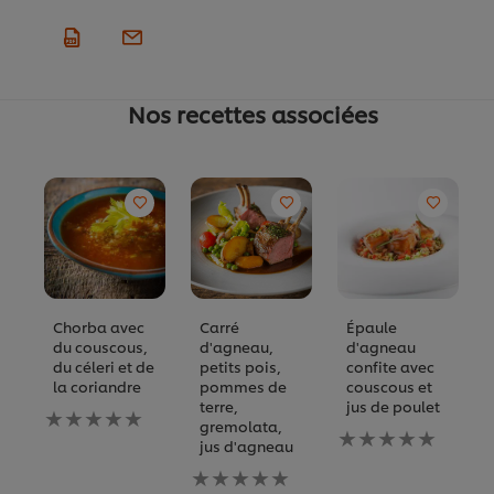
Nos recettes associées
Chorba avec
Carré
Épaule
du couscous,
d'agneau,
d'agneau
du céleri et de
petits pois,
confite avec
la coriandre
pommes de
couscous et
terre,
jus de poulet
Aucune
gremolata,
évaluation
Aucune
jus d'agneau
soumise
évaluation
pour
Aucune
soumise
ce
évaluation
pour