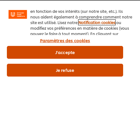
personnaliser les messages et d'afficher des publicités
Téléchargez la spécification détaillée du produit en pdf
en fonction de vos intérêts (sur notre site, etc.). Ils
nous aident également à comprendre comment notre
site est utilisé. Lisez notre
Notification cookies
ou
modifiez vos préférences en matière de cookies (vous
pouvez le faire à tout moment). En cliquant sur
"J'accepte", vous consentez à l'utilisation de
Paramètres des cookies
Les + du produit
cookies.
Avis relatif aux cookies
J'accepte
Je refuse
Détails du produit
Découvrez aussi