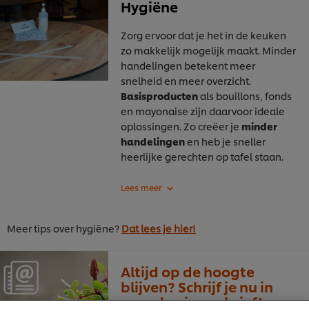
Hygiëne
Zorg ervoor dat je het in de keuken
zo makkelijk mogelijk maakt. Minder
handelingen betekent meer
snelheid en meer overzicht.
Basisproducten
als bouillons, fonds
en mayonaise zijn daarvoor ideale
oplossingen. Zo creëer je
minder
handelingen
en heb je sneller
heerlijke gerechten op tafel staan.
We gebruiken cookies en vergelijkbare technieken om
Meer tips over hygiëne?
Dat lees je hier!
jouw ervaring op onze website te verbeteren. Cookies
maken het mogelijk om jou van verschillende
functionaliteiten te voorzien (zoals onthouden wat je
Altijd op de hoogte
in je winkelmandje plaatst), om te delen op social
blijven? Schrijf je nu in
media (zoals Facebook, Instagram, et cetera) en om
voor de nieuwsbrief!
berichten en advertenties te tonen die voor jou