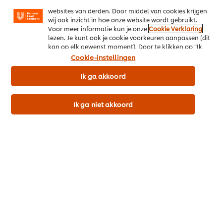
relevant kunnen zijn, zowel op onze website als op
websites van derden. Door middel van cookies krijgen
Blijf vooral in deze uitdagende tijden
wij ook inzicht in hoe onze website wordt gebruikt.
op de hoogte van de laatste tips &
Voor meer informatie kun je onze
Cookie Verklaring
tricks. Ontvang automatisch
lezen. Je kunt ook je cookie voorkeuren aanpassen (dit
kan op elk gewenst moment). Door te klikken op “Ik
verrassende receptinspiratie, trends
ga akkoord” geef je ons toestemming cookies te
Cookie-instellingen
en praktische tips, de nieuwste
gebruiken.
producten én unieke acties!
Ik ga akkoord
Ik ga niet akkoord
Gerelateerde recepten
(5)