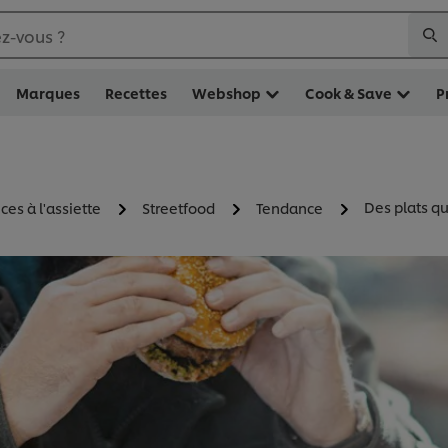
z-vous ?
Marques
Recettes
Webshop
Cook & Save
P
Des plats q
es à l'assiette
Streetfood
Tendance