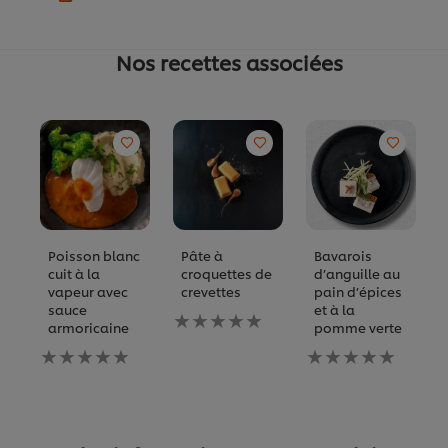
Nos recettes associées
Poisson blanc
Pâte à
Bavarois
cuit à la
croquettes de
d’anguille au
vapeur avec
crevettes
pain d’épices
sauce
et à la
Aucune
armoricaine
pomme verte
évaluation
Aucune
soumise
Aucune
évaluation
pour
évaluation
soumise
ce
soumise
pour
recipe
pour
ce
ce
recipe
recipe