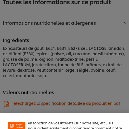
Toutes les informations sur ce produit
Informations nutritionelles et allergènes
Ingrédients
Exhausteurs de goût (E621, E631, E627), sel, LACTOSE, amidon,
acidifiant (E330), épices (poivre, ail, curcuma, persil tubéreux),
graisse de palme, oignon, maltodextrine, persil,
LACTOSÉRUM, jus de citron, farine de BLÉ, arômes, extrait de
levure, dextrose. Peut contenir : orge, seigle, avoine, œuf,
céleri, moutarde, soja.
Nous utilisons des cookies et techniques similaires
Valeurs nutritionnelles
pour améliorer votre expérience sur notre site. Les
cookies vous permettent de profiter de certaines
fonctionnalités (telles que la sauvegarde de votre
Téléchargez la spécification détaillée du produit en pdf
"panier en ligne"), de la fonctionnalité de partage
social (pour Facebook, Instagram, etc.), ainsi que de
personnaliser les messages et d'afficher des publicités
en fonction de vos intérêts (sur notre site, etc.). Ils
nous aident également à comprendre comment notre