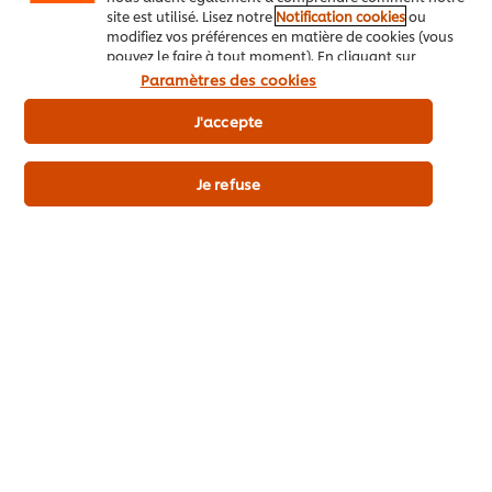
site est utilisé. Lisez notre
Notification cookies
ou
Les + du produit
modifiez vos préférences en matière de cookies (vous
pouvez le faire à tout moment). En cliquant sur
"J'accepte", vous consentez à l'utilisation de
Paramètres des cookies
cookies.
Avis relatif aux cookies
J'accepte
Détails du produit
Je refuse
Découvrez aussi
Knorr Primerba Pesto 340 g
Knorr
Purée
14
POINTS
16
PO