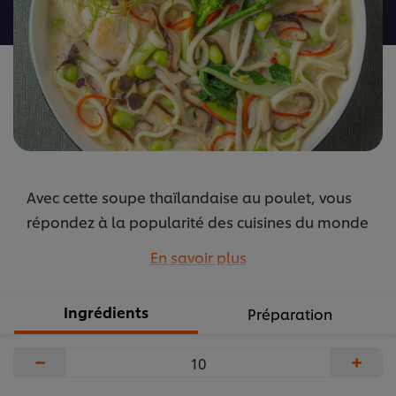
recipe
Avec cette soupe thaïlandaise au poulet, vous
répondez à la popularité des cuisines du monde
et à la tendance des nouilles. Une soupe-repas
En savoir plus
consistante, riche en légumes.
...
Ingrédients
Préparation
−
+