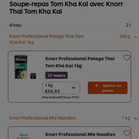
Soupe-repas Tom Kha Kai avec Knorr
Thai Tom Kha Kai
d’eau
2 l
Knorr Professional Potage Thai Tom
160 g
Kha Kai 1kg
Knorr Professional Potage Thai
Tom Kha Kai 1kg
37
POINTS
1 kg
1 kg
Ajouter au
€36,93
panier
€36,93
Prix indicatif (hors TVA)
6 x 1 kg
€221,57
Knorr Professional Mie Noodles
1 kg
Knorr Professional Mie Noodles