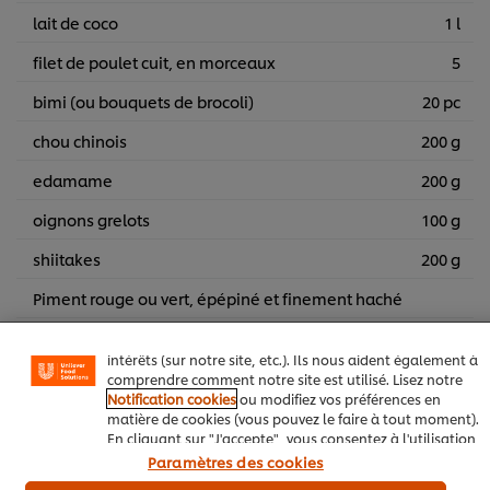
lait de coco
1 l
filet de poulet cuit, en morceaux
5
bimi (ou bouquets de brocoli)
20 pc
chou chinois
200 g
edamame
200 g
oignons grelots
100 g
Nous utilisons des cookies et techniques similaires pour
améliorer votre expérience sur notre site. Les cookies
shiitakes
200 g
vous permettent de profiter de certaines fonctionnalités
(telles que la sauvegarde de votre "panier en ligne"), de
Piment rouge ou vert, épépiné et finement haché
la fonctionnalité de partage social (pour Facebook,
Instagram, etc.), ainsi que de personnaliser les
messages et d'afficher des publicités en fonction de vos
intérêts (sur notre site, etc.). Ils nous aident également à
Tout ajouter au panier
comprendre comment notre site est utilisé. Lisez notre
Notification cookies
ou modifiez vos préférences en
matière de cookies (vous pouvez le faire à tout moment).
En cliquant sur "J'accepte", vous consentez à l'utilisation
Soupe
Restaurants
Soins de santé
de cookies.
Avis relatif aux cookies
Paramètres des cookies