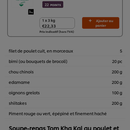
22
POINTS
1 x 3 kg
1 x 3 kg
Ajouter au
€22,33
panier
€22,33
Prix indicatif (hors TVA)
filet de poulet cuit, en morceaux
5
bimi (ou bouquets de brocoli)
20 pc
chou chinois
200 g
edamame
200 g
oignons grelots
100 g
shiitakes
200 g
Piment rouge ou vert, épépiné et finement haché
Soupe-repas Tom Kha Kai au poulet et