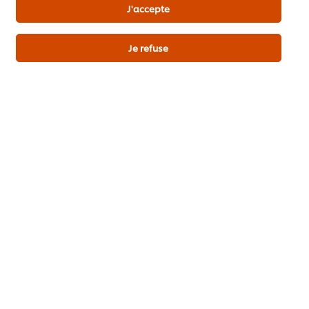
Sandwicheries
Traiteurs / Boucheries
J'accepte
Restaurants d'entreprise
Toute l'année
Je refuse
Favoris du moment
Poulet
Soyez le premier à évaluer.
Envoyez