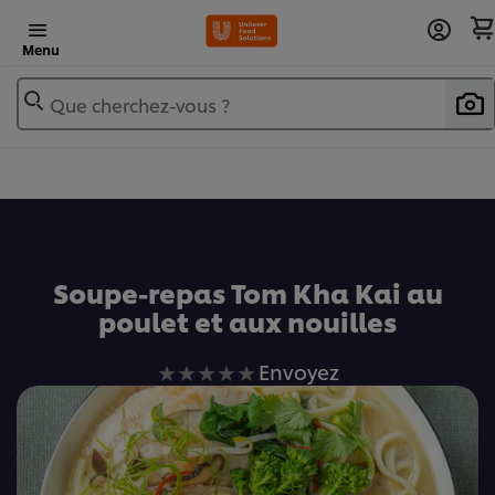
Menu
Que cherchez-vous ?
Ajouter au livre de recettes
Soupe-repas Tom Kha Kai au
poulet et aux nouilles
Aucune
Envoyez
évaluation
soumise
pour
ce