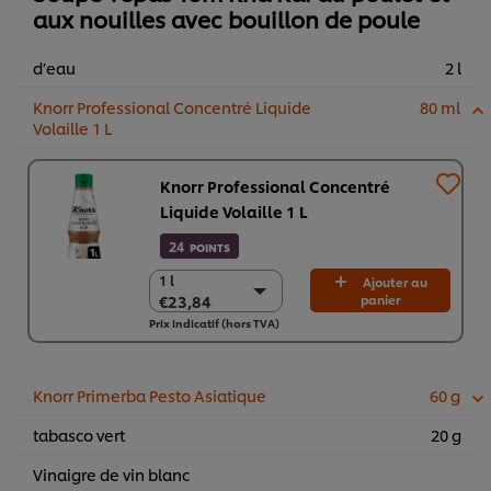
aux nouilles avec bouillon de poule
d’eau
2 l
Knorr Professional Concentré Liquide
80 ml
Volaille 1 L
Knorr Professional Concentré
Liquide Volaille 1 L
24
POINTS
1 l
1 l
Ajouter au
€23,84
panier
€23,84
Prix indicatif (hors TVA)
6 x 1 l
€143,05
Knorr Primerba Pesto Asiatique
60 g
tabasco vert
20 g
Vinaigre de vin blanc