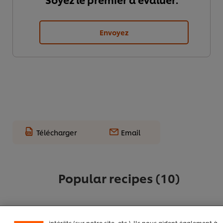
Envoyez
Télécharger
Email
Nous utilisons des cookies et techniques similaires pour
améliorer votre expérience sur notre site. Les cookies
Popular recipes
(10)
vous permettent de profiter de certaines fonctionnalités
(telles que la sauvegarde de votre "panier en ligne"), de
la fonctionnalité de partage social (pour Facebook,
Instagram, etc.), ainsi que de personnaliser les
messages et d'afficher des publicités en fonction de vos
intérêts (sur notre site, etc.). Ils nous aident également à