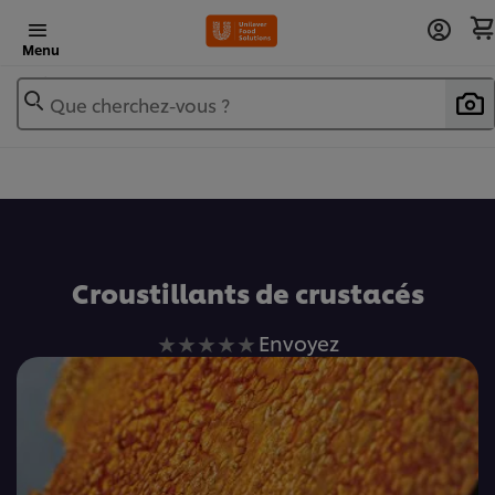
Menu
Que cherchez-vous ?
Ajouter au livre de recettes
Croustillants de crustacés
Aucune
Envoyez
évaluation
soumise
pour
ce
recipe