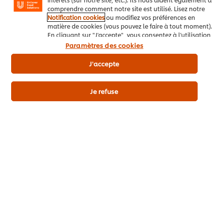
comprendre comment notre site est utilisé. Lisez notre
Notification cookies
ou modifiez vos préférences en
matière de cookies (vous pouvez le faire à tout moment).
En cliquant sur "J'accepte", vous consentez à l'utilisation
de cookies.
Avis relatif aux cookies
Paramètres des cookies
J'accepte
Sauce Normande
Sauce au poivre
Sauce
pour poisson
avec mandarine et
crém
Je refuse
kumquats
(prép
Traiteurs / Boucheries
froid)
Aucune
Légumes
évaluation
Boeuf
Garnitures & Sauces
soumise
Garnit
Restaurants
pour
Aucune
Restau
ce
évaluation
Aucu
recipe
soumise
évalu
pour
soumi
ce
pour
recipe
ce
recipe