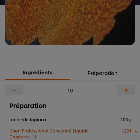
Ingrédients
Préparation
−
+
Préparation
farine de tapioca
100 g
Knorr Professional Concentré Liquide
1.20 l
Crustacés 1 L