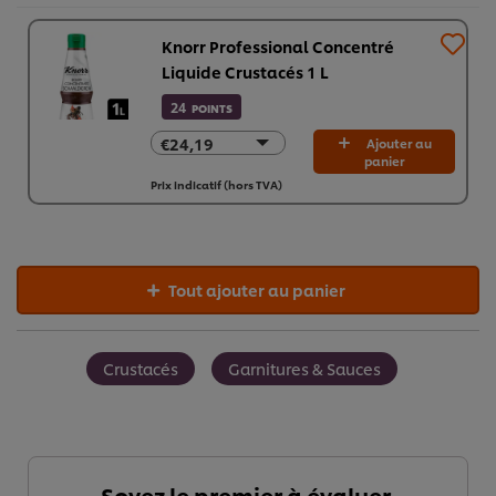
Knorr Professional Concentré
Liquide Crustacés 1 L
24
POINTS
€24,19
€24,19
Ajouter au
panier
€145,13
Prix indicatif (hors TVA)
Tout ajouter au panier
Crustacés
Garnitures & Sauces
Soyez le premier à évaluer.