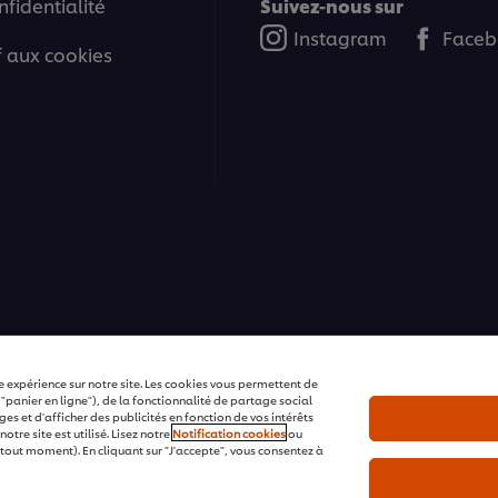
nfidentialité
Suivez-nous sur
Instagram
Faceb
if aux cookies
ons | Tous droits réservés
e expérience sur notre site. Les cookies vous permettent de
 "panier en ligne"), de la fonctionnalité de partage social
s et d'afficher des publicités en fonction de vos intérêts
tre site est utilisé. Lisez notre
Notification cookies
ou
tout moment). En cliquant sur "J'accepte", vous consentez à