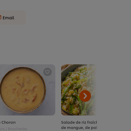
Email
 Choron
Salade de riz fraîche agrémentée
de mangue, de pois gourmands,
urs / Boucheries