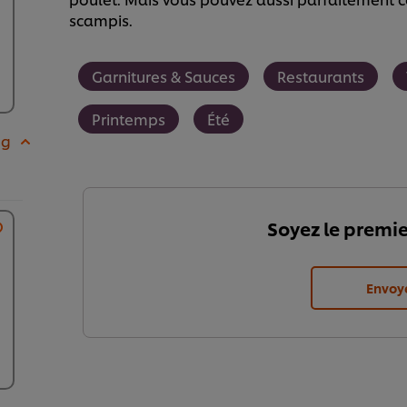
scampis.
Garnitures & Sauces
Restaurants
Printemps
Été
 g
Soyez le premie
Envoy