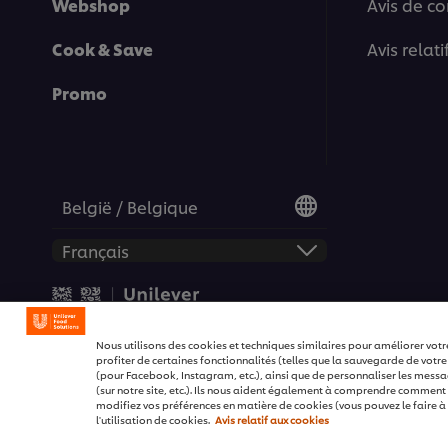
Webshop
Avis de co
Cook & Save
Avis relat
Promo
België / Belgique
© 2026 Unilever Food Soluti
Nous utilisons des cookies et techniques similaires pour améliorer votr
profiter de certaines fonctionnalités (telles que la sauvegarde de votre
(pour Facebook, Instagram, etc.), ainsi que de personnaliser les message
(sur notre site, etc.). Ils nous aident également à comprendre comment no
modifiez vos préférences en matière de cookies (vous pouvez le faire à 
l'utilisation de cookies.
Avis relatif aux cookies