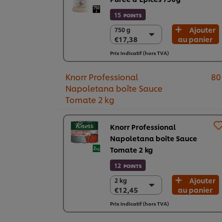
15
POINTS
Ajouter
750 g
750 g
€17,38
au panier
€17,38
2 x 750g
Prix indicatif (hors TVA)
€34,76
Knorr Professional
80
Napoletana boîte Sauce
Tomate 2 kg
Knorr Professional
Napoletana boîte Sauce
Tomate 2 kg
12
POINTS
Ajouter
2 kg
2 kg
€12,45
au panier
€12,45
6 x 2 kg
Prix indicatif (hors TVA)
€74,69