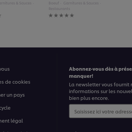
rnitures & Sauces
Boeuf
Garnitures & Sauces
Restaurants
Aucune
évaluation
soumise
pour
ce
recipe
vous
Abonnez-vous dès à présen
manquer!
es de cookies
La newsletter vous fournit
informations sur les nouve
ner un pays
bien plus encore.
cycle
Saisissez ici votre adress
ment légal