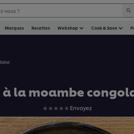
z-vous ?
Marques
Recettes
Webshop
Cook & Save
P
laise
 à la moambe congol
Aucune
Envoyez
évaluation
soumise
pour