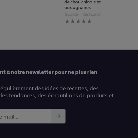
de chou chinois et de vinaigrette
aux agrumes
Salade
Restaurants
Aucune
évaluation
soumise
pour
ce
recipe
t à notre newsletter pour ne plus rien
 régulièrement des idées de recettes, des
lles tendances, des échantillons de produits et
e mail...