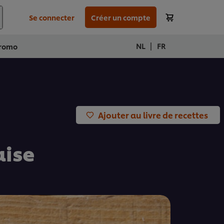
Se connecter
Créer un compte
|
NL
FR
romo
Ajouter au livre de recettes
aise