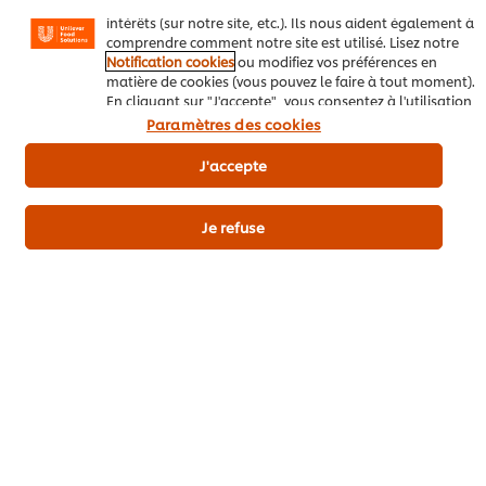
messages et d'afficher des publicités en fonction de vos
intérêts (sur notre site, etc.). Ils nous aident également à
comprendre comment notre site est utilisé. Lisez notre
Notification cookies
ou modifiez vos préférences en
matière de cookies (vous pouvez le faire à tout moment).
En cliquant sur "J'accepte", vous consentez à l'utilisation
de cookies.
Avis relatif aux cookies
Paramètres des cookies
J'accepte
Je refuse
Sauce Normande
Sauce au poivre
Sauce
pour poisson
avec mandarine et
crém
kumquats
(prép
Traiteurs / Boucheries
froid)
Aucune
Légumes
évaluation
Boeuf
Garnitures & Sauces
soumise
Garnit
Restaurants
pour
Aucune
Restau
ce
évaluation
Aucu
recipe
soumise
évalu
pour
soumi
ce
pour
recipe
ce