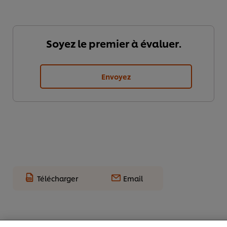
Soyez le premier à évaluer.
Envoyez
Nous utilisons des cookies et techniques similaires pour
Télécharger
Email
améliorer votre expérience sur notre site. Les cookies
vous permettent de profiter de certaines fonctionnalités
(telles que la sauvegarde de votre "panier en ligne"), de
la fonctionnalité de partage social (pour Facebook,
Instagram, etc.), ainsi que de personnaliser les
Popular recipes
(10)