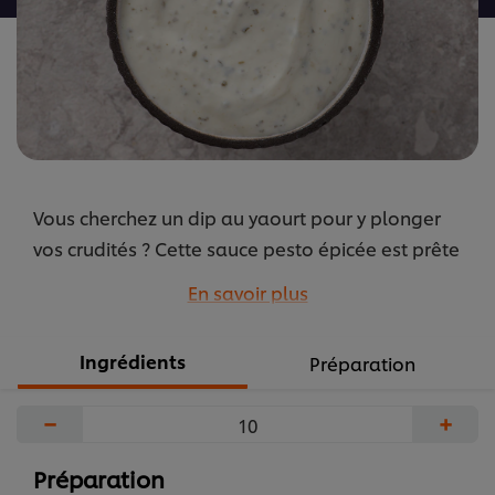
Vous cherchez un dip au yaourt pour y plonger
vos crudités ? Cette sauce pesto épicée est prête
en un clin d'œil. Terminez par quelques gouttes
En savoir plus
d'huile d'olive.
...
Ingrédients
Préparation
−
+
Préparation