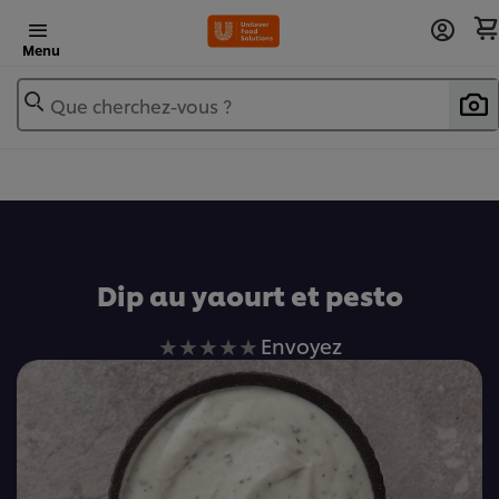
Menu
Que cherchez-vous ?
Ajouter au livre de recettes
Dip au yaourt et pesto
Aucune
Envoyez
évaluation
soumise
pour
ce
recipe