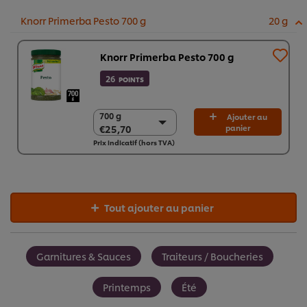
Knorr Primerba Pesto 700 g
20 g
Knorr Primerba Pesto 700 g
26
POINTS
700 g
700 g
Ajouter au
€25,70
panier
€25,70
Prix indicatif (hors TVA)
2 x 700 g
€51,41
Tout ajouter au panier
Garnitures & Sauces
Traiteurs / Boucheries
Printemps
Été