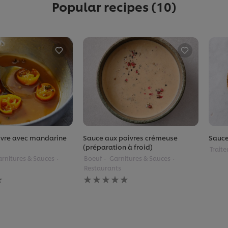
Popular recipes
(10)
ivre avec mandarine
Sauce aux poivres crémeuse
Sauce
(préparation à froid)
Traite
rnitures & Sauces
Boeuf
Garnitures & Sauces
Restaurants
Aucune
évaluation
soumise
pour
ce
recipe