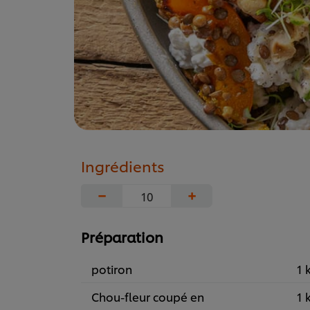
Ingrédients
−
+
Préparation
potiron
1 
Chou-fleur coupé en
1 