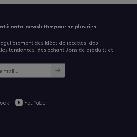
recipe
t à notre newsletter pour ne plus rien
 régulièrement des idées de recettes, des
lles tendances, des échantillons de produits et
e mail...
ook
YouTube