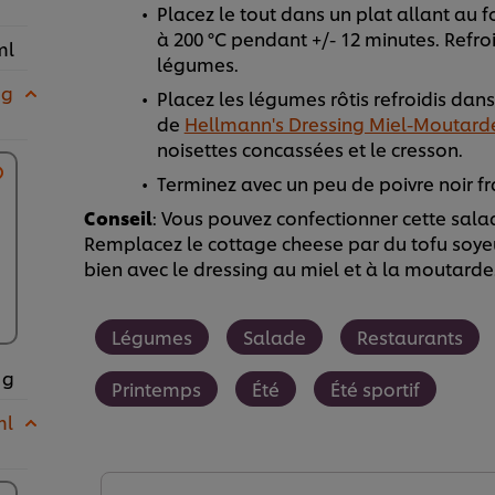
Placez le tout dans un plat allant au f
à 200 °C pendant +/- 12 minutes. Refr
ml
légumes.
 g
Placez les légumes rôtis refroidis dan
de
Hellmann's Dressing Miel-Moutard
noisettes concassées et le cresson.
Terminez avec un peu de poivre noir fr
Conseil
: Vous pouvez confectionner cette sala
Remplacez le cottage cheese par du tofu soyeu
bien avec le dressing au miel et à la moutarde
Légumes
Salade
Restaurants
 g
Printemps
Été
Été sportif
ml