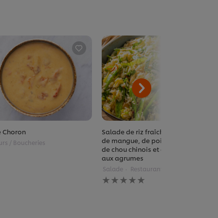
 Choron
Salade de riz fraîche agrémentée
de mangue, de pois gourmands,
urs / Boucheries
de chou chinois et de vinaigrette
aux agrumes
Salade
Restaurants
Aucune
évaluation
soumise
pour
ce