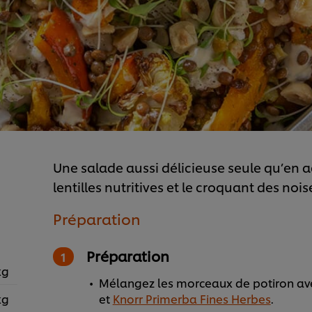
Une salade aussi délicieuse seule qu’e
lentilles nutritives et le croquant des nois
Préparation
Préparation
kg
Mélangez les morceaux de potiron avec
kg
et
Knorr Primerba Fines Herbes
.