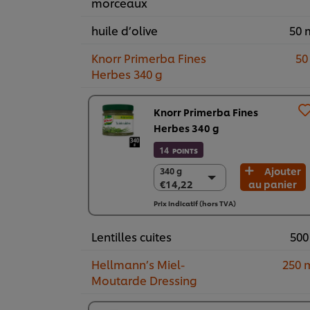
morceaux
huile d’olive
50 
Knorr Primerba Fines
50
Herbes 340 g
Knorr Primerba Fines
Herbes 340 g
14
POINTS
Ajouter
340 g
340 g
€14,22
au panier
€14,22
2 x 340 g
Prix indicatif (hors TVA)
€28,44
Lentilles cuites
500
Hellmann’s Miel-
250 
Moutarde Dressing