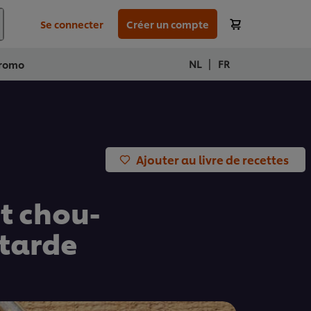
Se connecter
Créer un compte
|
NL
FR
romo
Ajouter au livre de recettes
et chou-
utarde