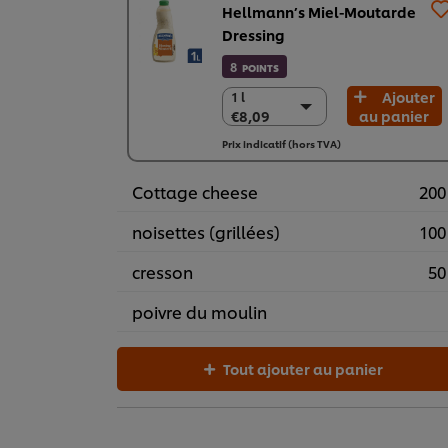
Hellmann’s Miel-Moutarde
Dressing
8
POINTS
Ajouter
1 l
1 l
€8,09
au panier
€8,09
6 x 1 l
Prix indicatif (hors TVA)
€48,55
Cottage cheese
200
noisettes (grillées)
100
cresson
50
poivre du moulin
Tout ajouter au panier