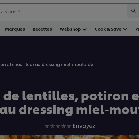
z-vous ?
Marques
Recettes
Webshop
Cook & Save
P
iron et chou-fleur au dressing miel-moutarde
de lentilles, potiron 
 au dressing miel-mo
Aucune
Envoyez
évaluation