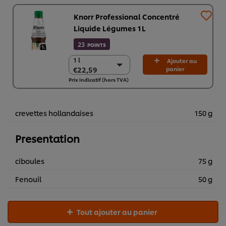
Knorr Professional Concentré
Liquide Légumes 1L
23
POINTS
1 l
1 l
Ajouter au
€22,59
panier
€22,59
Prix indicatif (hors TVA)
6 x 1 l
€135,52
crevettes hollandaises
150 g
Presentation
ciboules
75 g
Fenouil
50 g
Tout ajouter au panier