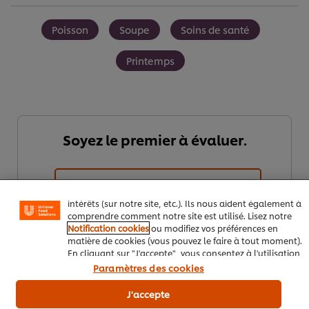
Poisson
Soupe
Soins de santé
Printemps
Nous utilisons des cookies et techniques similaires pour
améliorer votre expérience sur notre site. Les cookies
Soyez le premier à évaluer.
vous permettent de profiter de certaines fonctionnalités
(telles que la sauvegarde de votre "panier en ligne"), de
la fonctionnalité de partage social (pour Facebook,
Instagram, etc.), ainsi que de personnaliser les
Envoyez
messages et d'afficher des publicités en fonction de vos
intérêts (sur notre site, etc.). Ils nous aident également à
comprendre comment notre site est utilisé. Lisez notre
Notification cookies
ou modifiez vos préférences en
matière de cookies (vous pouvez le faire à tout moment).
En cliquant sur "J'accepte", vous consentez à l'utilisation
de cookies.
Avis relatif aux cookies
Paramètres des cookies
J'accepte