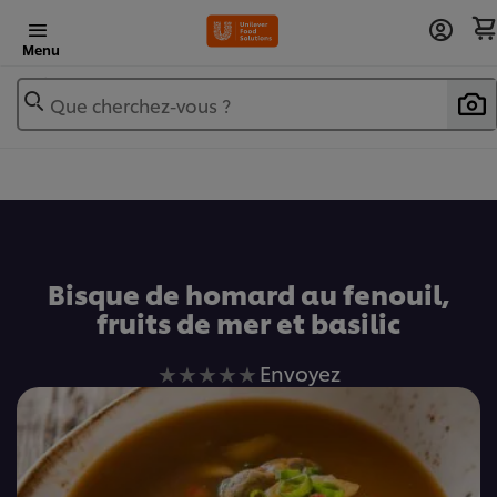
Menu
Que cherchez-vous ?
Ajouter au livre de recettes
Bisque de homard au fenouil,
fruits de mer et basilic
Aucune
Envoyez
évaluation
soumise
pour
ce