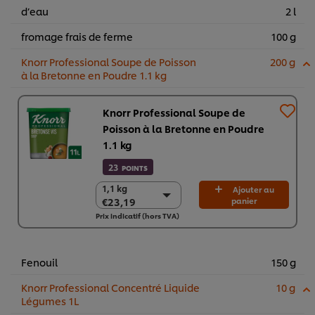
d’eau
2 l
fromage frais de ferme
100 g
Knorr Professional Soupe de Poisson
200 g
à la Bretonne en Poudre 1.1 kg​
Knorr Professional Soupe de
Poisson à la Bretonne en Poudre
1.1 kg​
23
POINTS
1,1 kg
1,1 kg
Ajouter au
€23,19
panier
€23,19
Prix indicatif (hors TVA)
6 x 1,1 kg
€139,13
Fenouil
150 g
Knorr Professional Concentré Liquide
10 g
Légumes 1L