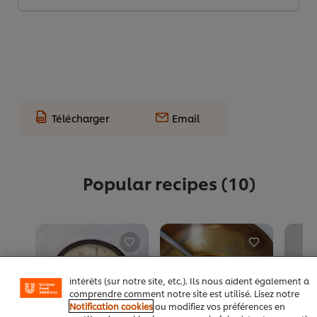
Télécharger
Email
Popular recipes
(10)
Nous utilisons des cookies et techniques similaires pour
améliorer votre expérience sur notre site. Les cookies
vous permettent de profiter de certaines fonctionnalités
(telles que la sauvegarde de votre "panier en ligne"), de
la fonctionnalité de partage social (pour Facebook,
Instagram, etc.), ainsi que de personnaliser les
messages et d'afficher des publicités en fonction de vos
intérêts (sur notre site, etc.). Ils nous aident également à
comprendre comment notre site est utilisé. Lisez notre
Notification cookies
ou modifiez vos préférences en