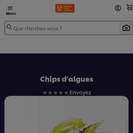
Menu
Que cherchez-vous ?
Ajouter au livre de recettes
Chips d'algues
Aucune
Envoyez
évaluation
soumise
pour
ce
recipe