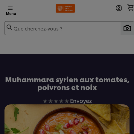
Menu
Que cherchez-vous ?
Ajouter au livre de recettes
Muhammara syrien aux tomates,
poivrons et noix
Aucune
Envoyez
évaluation
soumise
pour
ce