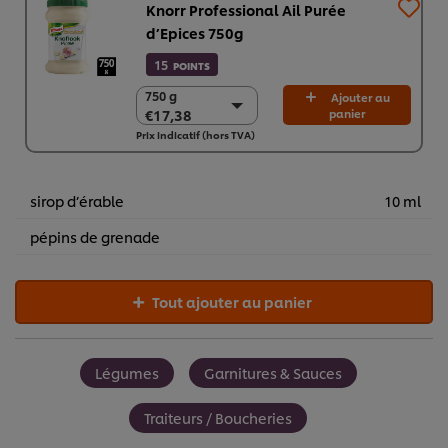
Knorr Professional Ail Purée
d’Epices 750g
15
POINTS
750 g
750 g
Ajouter au
€17,38
panier
€17,38
Prix indicatif (hors TVA)
2 x 750g
€34,76
sirop d’érable
10 ml
pépins de grenade
Tout ajouter au panier
Légumes
Garnitures & Sauces
Traiteurs / Boucheries