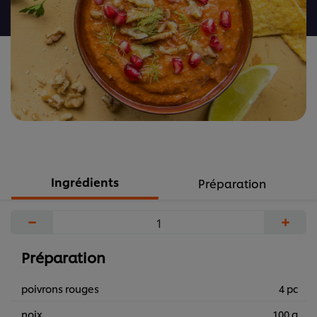
recipe
Ingrédients
Préparation
−
+
Préparation
poivrons rouges
4 pc
noix
100 g