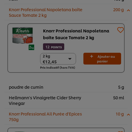
Knorr Professional Napoletana boîte
200 g
Sauce Tomate 2 kg
Knorr Professional Napoletana
boîte Sauce Tomate 2 kg
12
POINTS
2 kg
2 kg
Ajouter au
€12,45
panier
€12,45
Prix indicatif (hors TVA)
6 x 2 kg
€74,69
poudre de cumin
5 g
Hellmann's Vinaigrette Cider Sherry
50 ml
Vinegar
Knorr Professional Ail Purée d’Epices
10 g
750g