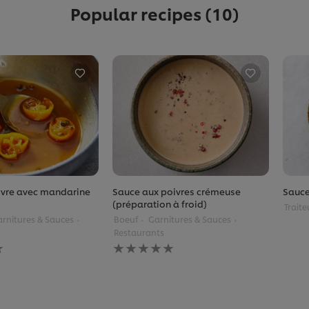
Popular recipes
(10)
ivre avec mandarine
Sauce aux poivres crémeuse
Sauce
(préparation à froid)
Traite
rnitures & Sauces
Boeuf
Garnitures & Sauces
Restaurants
Aucune
évaluation
soumise
pour
ce
recipe