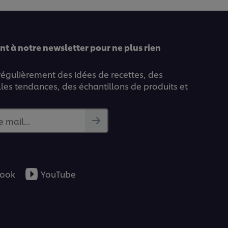
recipe
t à notre newsletter pour ne plus rien
 régulièrement des idées de recettes, des
lles tendances, des échantillons de produits et
e mail...
ook
YouTube