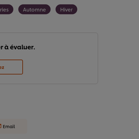
ries
Automne
Hiver
r à évaluer.
ez
Email