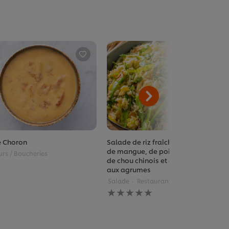
 Choron
Salade de riz fraîche agrémentée
de mangue, de pois gourmands,
urs / Boucheries
de chou chinois et de vinaigrette
aux agrumes
Salade
Restaurants
Aucune
évaluation
soumise
pour
ce