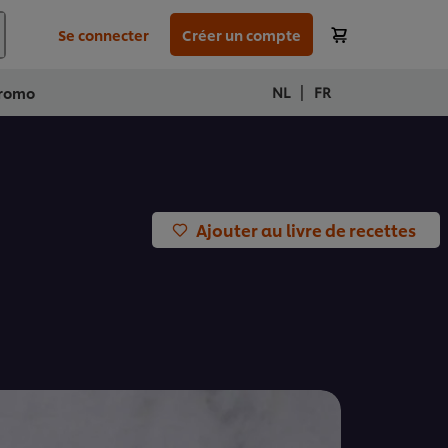
Se connecter
Créer un compte
|
NL
FR
romo
Ajouter au livre de recettes