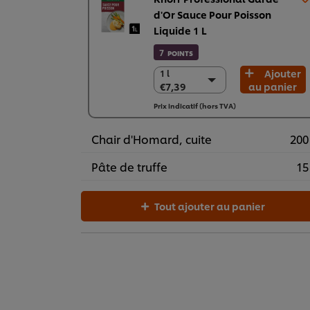
d'Or Sauce Pour Poisson
Liquide 1 L
7
POINTS
Ajouter
1 l
1 l
€7,39
au panier
€7,39
6 x 1 l
Prix indicatif (hors TVA)
€44,37
Chair d'Homard, cuite
200
Pâte de truffe
15
Tout ajouter au panier