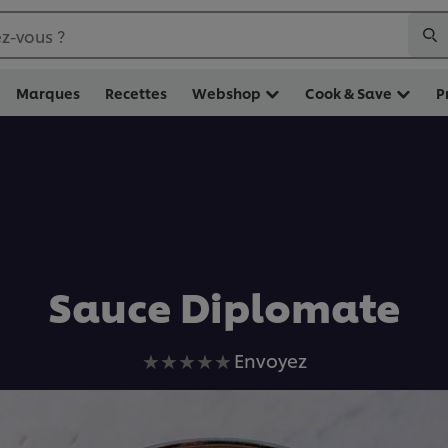
z-vous ?
Marques
Recettes
Webshop
Cook & Save
P
Sauce Diplomate
Aucune
Envoyez
évaluation
soumise
pour