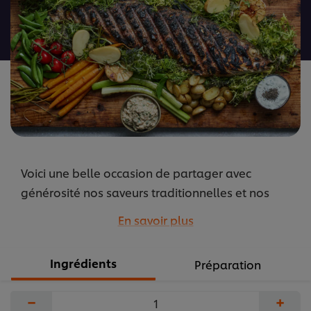
ce
recipe
Voici une belle occasion de partager avec
générosité nos saveurs traditionnelles et nos
techniques avec les invités, pour qu’ils vivent une
En savoir plus
formidable expérience avec leurs proches.
...
Ingrédients
Préparation
−
+