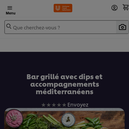
Menu
Que cherchez-vous ?
Ajouter au livre de recettes
Bar grillé avec dips et
accompagnements
méditerranéens
Aucune
Envoyez
évaluation
soumise
pour