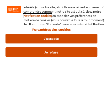
messages et d'afficher des publicités en fonction de vos
de beurre
50 g
intérêts (sur notre site, etc.). Ils nous aident également à
comprendre comment notre site est utilisé. Lisez notre
feuilles de thym
1
Notification cookies
ou modifiez vos préférences en
matière de cookies (vous pouvez le faire à tout moment).
En cliquant sur "J'accepte", vous consentez à l'utilisation
Pommes de terre rôties au four
de cookies.
Avis relatif aux cookies
Paramètres des cookies
de pommes de terre nouvelles cuites
500 g
J'accepte
à l’eau
de beurre
50 g
Je refuse
Knorr Professional Bouillon de
2 g
Légumes en Poudre 10 kg
Légumes grillés
légumes de saison blanchis
2 kg
d’huile d’olive
100 ml
pousses d’ail émincées
3 g