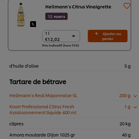
Hellmann’s Citrus Vinaigrette
12
POINTS
1 l
1 l
Ajouter au
€12,02
panier
€12,02
Prix indicatif (hors TVA)
6 x 1 l
€72,12
d’huile d’olive
5 g
Tartare de bétrave
Hellmann's Real Mayonnaise 5L
200 g
Knorr Professional Citrus Fresh
1 g
Assaisonnement liquide 400 ml
câpres
20 kg
Amora moutarde Dijon 1025 gr
40 g