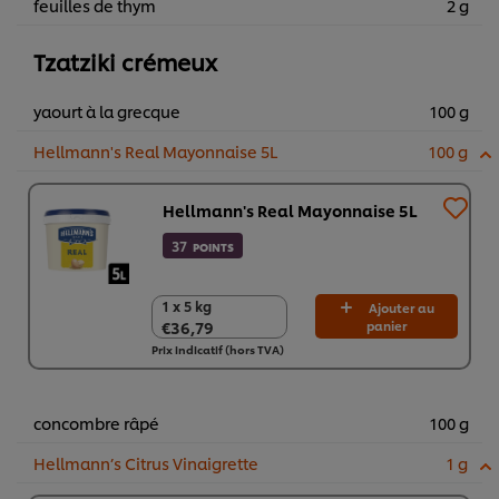
feuilles de thym
2 g
Tzatziki crémeux
yaourt à la grecque
100 g
Hellmann's Real Mayonnaise 5L
100 g
Hellmann's Real Mayonnaise 5L
37
POINTS
1 x 5 kg
1 x 5 kg
Ajouter au
€36,79
panier
€36,79
Prix indicatif (hors TVA)
concombre râpé
100 g
Hellmann’s Citrus Vinaigrette
1 g