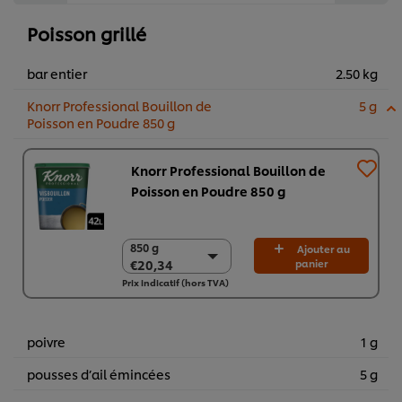
Poisson grillé
bar entier
2.50 kg
Knorr Professional Bouillon de
5 g
Poisson en Poudre 850 g
Knorr Professional Bouillon de
Poisson en Poudre 850 g
850 g
850 g
Ajouter au
€20,34
panier
€20,34
Prix indicatif (hors TVA)
6 x 850 g
€122,06
poivre
1 g
pousses d’ail émincées
5 g