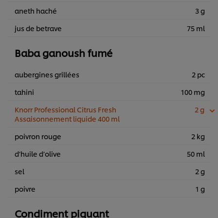
aneth haché
3 g
jus de betrave
75 ml
Baba ganoush fumé
aubergines grillées
2 pc
tahini
100 mg
Knorr Professional Citrus Fresh
2 g
Assaisonnement liquide 400 ml
poivron rouge
2 kg
d’huile d’olive
50 ml
sel
2 g
poivre
1 g
Condiment piquant