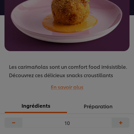
recipe
Les carimañolas sont un comfort food irrésistible.
Découvrez ces délicieux snacks croustillants
colombiens avec une farce onctueuse à base de
En savoir plus
viande, d'épices et de légumes.
...
Ingrédients
Préparation
−
+