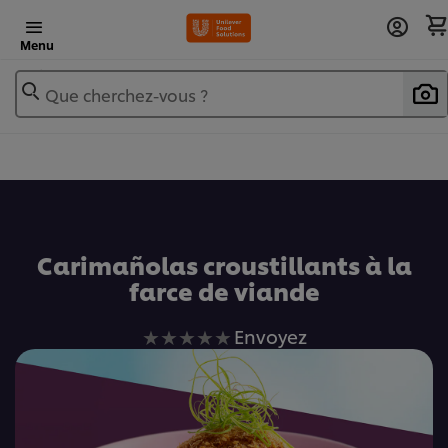
Menu
Que cherchez-vous ?
Ajouter au livre de recettes
Carimañolas croustillants à la
farce de viande
Aucune
Envoyez
évaluation
soumise
pour
ce