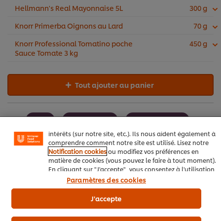
Hellmann's Real Mayonnaise 5L
300 g
Knorr Primerba Oignons au Lard
70 g
Knorr Professional Tomatino poche
450 g
Sauce Tomate 3 kg
Nous utilisons des cookies et techniques similaires pour
améliorer votre expérience sur notre site. Les cookies
Tout ajouter au panier
vous permettent de profiter de certaines fonctionnalités
(telles que la sauvegarde de votre "panier en ligne"), de
la fonctionnalité de partage social (pour Facebook,
Instagram, etc.), ainsi que de personnaliser les
Porc
Restaurants
Soins de santé
messages et d'afficher des publicités en fonction de vos
intérêts (sur notre site, etc.). Ils nous aident également à
Sandwicheries
Traiteurs / Boucheries
comprendre comment notre site est utilisé. Lisez notre
Notification cookies
ou modifiez vos préférences en
matière de cookies (vous pouvez le faire à tout moment).
Restaurants d'entreprise
Toute l'année
En cliquant sur "J'accepte", vous consentez à l'utilisation
de cookies.
Avis relatif aux cookies
Paramètres des cookies
Street Food Couture
J'accepte