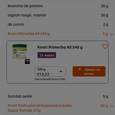
brunoise de poivron
30 g
oignon rouge, mariné
30 g
de cumin
2 g
Knorr Primerba Ail 340 g
5 g
Knorr Primerba Ail 340 g
13
POINTS
340 g
340 g
Ajouter au
€13,22
panier
€13,22
Prix indicatif (hors TVA)
2 x 340 g
€26,45
Sambal oelek
5 g
Knorr Professional Napoletana boîte
50 g
Sauce Tomate 2 kg