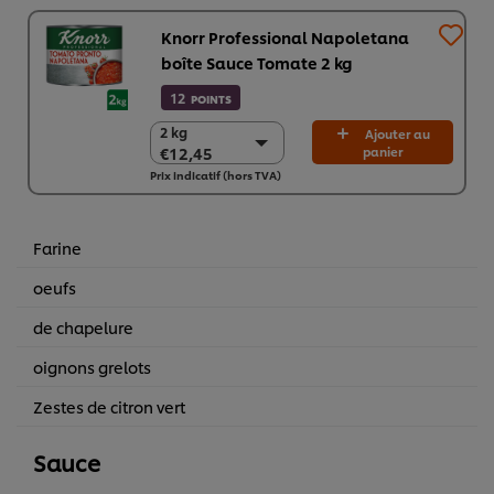
Knorr Professional Napoletana
boîte Sauce Tomate 2 kg
12
POINTS
2 kg
2 kg
Ajouter au
€12,45
panier
€12,45
Prix indicatif (hors TVA)
6 x 2 kg
€74,69
Farine
oeufs
de chapelure
oignons grelots
Zestes de citron vert
Sauce