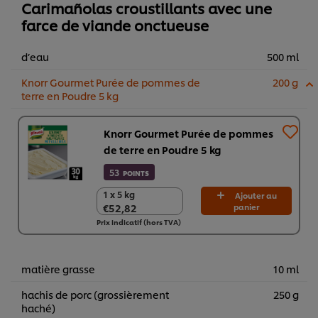
Carimañolas croustillants avec une
farce de viande onctueuse
d’eau
500 ml
Knorr Gourmet Purée de pommes de
200 g
terre en Poudre 5 kg
Knorr Gourmet Purée de pommes
de terre en Poudre 5 kg
53
POINTS
1 x 5 kg
1 x 5 kg
Ajouter au
€52,82
panier
€52,82
Prix indicatif (hors TVA)
matière grasse
10 ml
hachis de porc (grossièrement
250 g
haché)