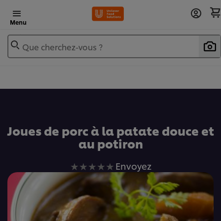
Menu
Que cherchez-vous ?
Ajouter au livre de recettes
Joues de porc à la patate douce et
au potiron
Aucune
Envoyez
évaluation
soumise
pour
ce