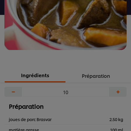
recipe
Ingrédients
Préparation
−
+
Préparation
joues de porc Brasvar
2.50 kg
matière grasse
100 ml