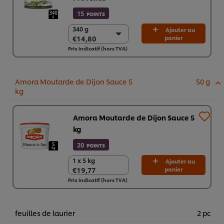
15
POINTS
340 g
340 g
Ajouter au
€14,80
panier
€14,80
Prix indicatif (hors TVA)
2 x 340 g
€29,60
Amora Moutarde de Dijon Sauce 5
50 g
kg
Amora Moutarde de Dijon Sauce 5
kg
20
POINTS
1 x 5 kg
1 x 5 kg
Ajouter au
€19,77
panier
€19,77
Prix indicatif (hors TVA)
feuilles de laurier
2 pc