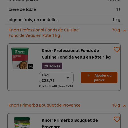
bière de table
1 l
oignon frais, en rondelles
1 kg
Knorr Professional Fonds de Cuisine
70 g
Fond de Veau en Pâte 1 kg
Knorr Professional Fonds de
Cuisine Fond de Veau en Pâte 1 kg
29
POINTS
1 kg
1 kg
Ajouter au
€28,71
panier
€28,71
Prix indicatif (hors TVA)
6 x 1 kg
€172,27
Knorr Primerba Bouquet de Provence
10 g
Knorr Primerba Bouquet de
Provence