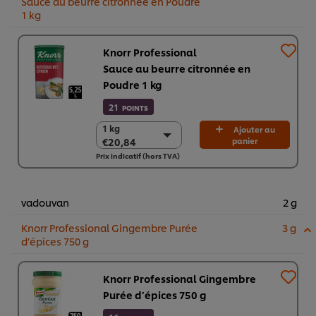
Sauce au beurre citronnée en Poudre
1 kg​
Knorr Professional
Sauce au beurre citronnée en
Poudre 1 kg​
21
POINTS
1 kg
1 kg
Ajouter au
€20,84
panier
€20,84
Prix indicatif (hors TVA)
6 x 1 kg
€125,07
vadouvan
2 g
Knorr Professional Gingembre Purée
3 g
d’épices 750 g
Knorr Professional Gingembre
Purée d’épices 750 g