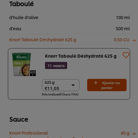
Taboulé
d’huile d’olive
100 ml
d’eau
500 ml
Knorr Taboulé Déshydraté 625 g
0.50 CU
Knorr Taboulé Déshydraté 625 g
11
POINTS
625 g
625 g
Ajouter au
€11,05
panier
€11,05
Prix indicatif (hors TVA)
6 x 625 g
€66,32
Sauce
Knorr Professional
45 g