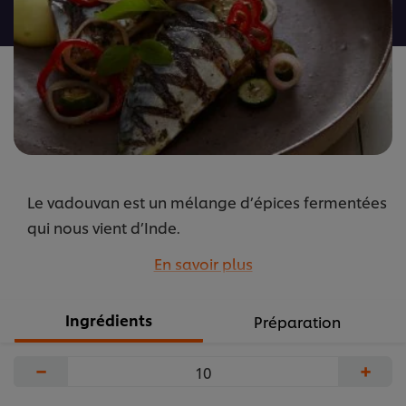
recipe
Le vadouvan est un mélange d’épices fermentées
qui nous vient d’Inde.
Comme tout mélange d’épices, sa composition
En savoir plus
varie quelque peu.
Au nombre des principaux ingrédients qui le
Ingrédients
Préparation
composent figurent feuilles de curry, cumin,
fenugrec, oignons, graines de moutarde et ail.
−
+
...