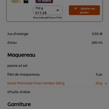
16
POINTS
750 g
750 g
Ajouter au
€17,38
panier
€17,38
Prix indicatif (hors TVA)
2 x 750g
€34,76
Jus d'orange
0.50 dl
d’eau
200 ml
Maquereau
poivre et sel
filet de maquereau
5 pc
Knorr Primerba Fines Herbes 340 g
20 g
d’huile d’olive
Garniture