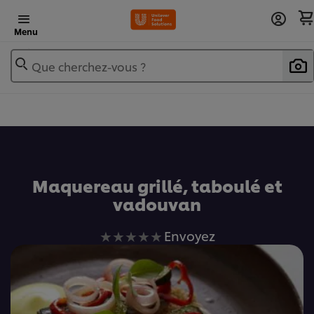
Menu
Que cherchez-vous ?
Ajouter au livre de recettes
Maquereau grillé, taboulé et
vadouvan
Aucune
Envoyez
évaluation
soumise
pour
ce