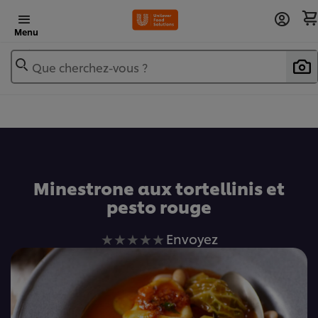
Menu
Que cherchez-vous ?
Ajouter au livre de recettes
Minestrone aux tortellinis et
pesto rouge
Aucune
Envoyez
évaluation
soumise
pour
ce