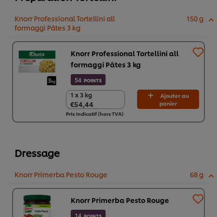
Knorr Professional Tortellini all
150 g
formaggi Pâtes 3 kg
Knorr Professional Tortellini all
formaggi Pâtes 3 kg
54
POINTS
1 x 3 kg
1 x 3 kg
Ajouter au
€54,44
panier
€54,44
Prix indicatif (hors TVA)
Dressage
Knorr Primerba Pesto Rouge
68 g
Knorr Primerba Pesto Rouge
14
POINTS