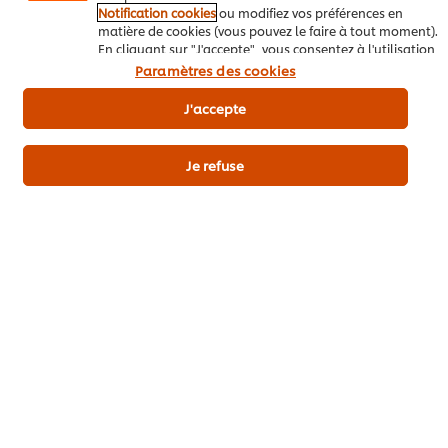
Notification cookies
ou modifiez vos préférences en
matière de cookies (vous pouvez le faire à tout moment).
En cliquant sur "J'accepte", vous consentez à l'utilisation
de cookies.
Avis relatif aux cookies
Paramètres des cookies
J'accepte
Je refuse
Télécharger
Email
Popular recipes
(10)