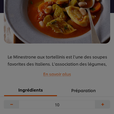
recipe
Le Minestrone aux tortellinis est l’une des soupes
favorites des Italiens. L’association des légumes,
des tortellinis et du pesto rouge est un vrai régal.
En savoir plus
...
Ingrédients
Préparation
−
+