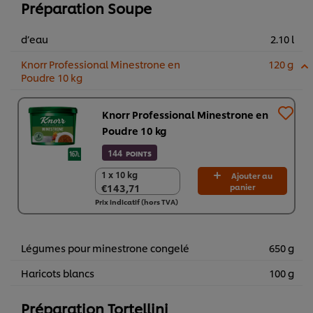
Préparation Soupe
d’eau
2.10 l
Knorr Professional Minestrone en
120 g
Poudre 10 kg​
Knorr Professional Minestrone en
Poudre 10 kg​
144
POINTS
1 x 10 kg
1 x 10 kg
Ajouter au
€143,71
panier
€143,71
Prix indicatif (hors TVA)
Légumes pour minestrone congelé
650 g
Haricots blancs
100 g
Préparation Tortellini