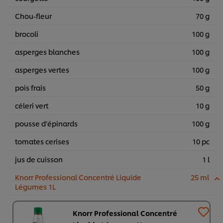
Chou-fleur
70 g
brocoli
100 g
asperges blanches
100 g
asperges vertes
100 g
pois frais
50 g
céleri vert
10 g
pousse d’épinards
100 g
tomates cerises
10 pc
jus de cuisson
1 l
Knorr Professional Concentré Liquide
25 ml
Légumes 1L
Knorr Professional Concentré