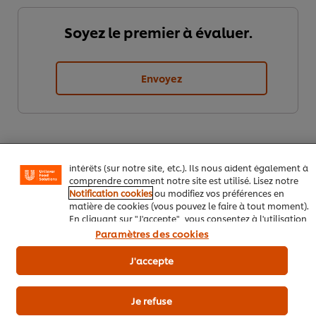
Soyez le premier à évaluer.
Envoyez
Nous utilisons des cookies et techniques similaires pour
améliorer votre expérience sur notre site. Les cookies
vous permettent de profiter de certaines fonctionnalités
(telles que la sauvegarde de votre "panier en ligne"), de
la fonctionnalité de partage social (pour Facebook,
Instagram, etc.), ainsi que de personnaliser les
messages et d'afficher des publicités en fonction de vos
intérêts (sur notre site, etc.). Ils nous aident également à
comprendre comment notre site est utilisé. Lisez notre
Notification cookies
ou modifiez vos préférences en
matière de cookies (vous pouvez le faire à tout moment).
En cliquant sur "J'accepte", vous consentez à l'utilisation
Télécharger
Email
de cookies.
Avis relatif aux cookies
Paramètres des cookies
J'accepte
Popular recipes
(10)
Je refuse