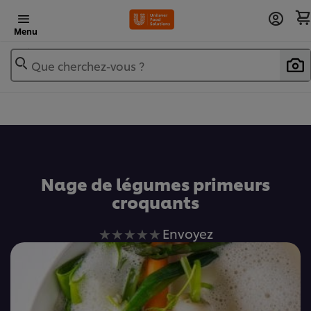
Menu
Que cherchez-vous ?
Ajouter au livre de recettes
Nage de légumes primeurs
croquants
Aucune
Envoyez
évaluation
soumise
pour
ce