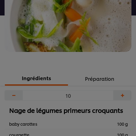
recipe
Ingrédients
Préparation
−
+
Nage de légumes primeurs croquants
baby carottes
100 g
courgette
100 g