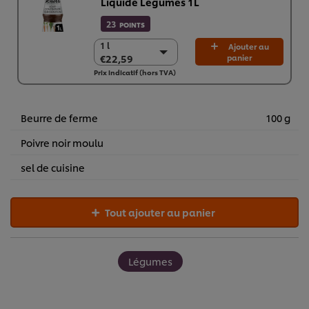
Liquide Légumes 1L
23
POINTS
1 l
1 l
Ajouter au
€22,59
panier
€22,59
Prix indicatif (hors TVA)
6 x 1 l
€135,52
Beurre de ferme
100 g
Poivre noir moulu
sel de cuisine
Tout ajouter au panier
Légumes