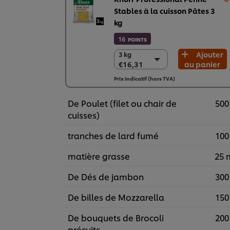
Stables à la cuisson Pâtes 3
kg
16
POINTS
Ajouter
3 kg
3 kg
€16,31
au panier
€16,31
4 (x 3 kg)
Prix indicatif (hors TVA)
€65,25
De Poulet (filet ou chair de
500
cuisses)
tranches de lard fumé
100
matière grasse
25 
De Dés de jambon
300
De billes de Mozzarella
150
De bouquets de Brocoli
200
précuits