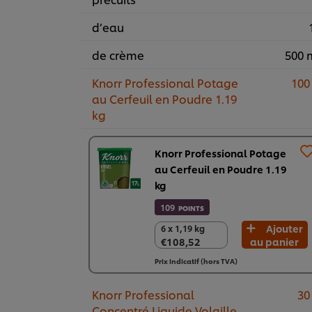
d’eau
de crème
500 
Knorr Professional Potage
100
au Cerfeuil en Poudre 1.19
kg​
Knorr Professional Potage
au Cerfeuil en Poudre 1.19
kg​
109
POINTS
Ajouter
6 x 1,19 kg
6 x 1,19 kg
€108,52
au panier
€108,52
Prix indicatif (hors TVA)
Knorr Professional
30
Concentré Liquide Volaille