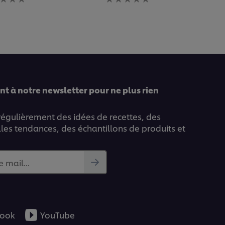
uation
évaluation
ise
soumise
pour
ce
pe
recipe
t à notre newsletter pour ne plus rien
 régulièrement des idées de recettes, des
lles tendances, des échantillons de produits et
e mail...
ook
YouTube