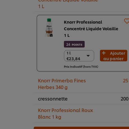
1 L
Knorr Professional
Concentré Liquide Volaille
1 L
24
POINTS
Ajouter
1 l
1 l
€23,84
au panier
€23,84
6 x 1 l
Prix indicatif (hors TVA)
€143,05
Knorr Primerba Fines
25
Herbes 340 g
cressonnette
200
Knorr Professional Roux
Blanc 1 kg