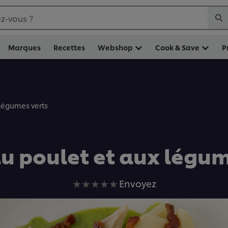
z-vous ?
Marques
Recettes
Webshop
Cook & Save
P
 légumes verts
u poulet et aux légum
Aucune
Envoyez
évaluation
soumise
pour