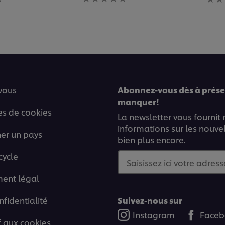
évaluation
éval
soumise
soum
pour
pour
ce
ce
recipe
reci
vous
Abonnez-vous dès à présen
manquer!
es de cookies
La newsletter vous fournit
informations sur les nouve
ner un pays
bien plus encore.
cycle
Saisissez ici votre adress
ment légal
nfidentialité
Suivez-nous sur
Instagram
Faceb
if aux cookies