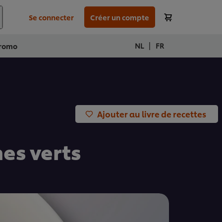
Se connecter
Créer un compte
|
NL
FR
romo
Ajouter au livre de recettes
es verts