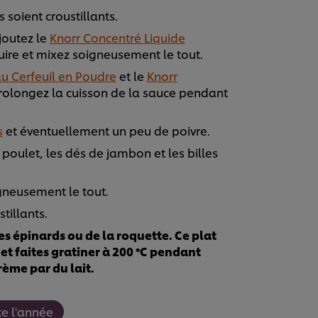
s soient croustillants.
ajoutez le
Knorr Concentré Liquide
uire et mixez soigneusement le tout.
u Cerfeuil en Poudre
et le
Knorr
rolongez la cuisson de la sauce pendant
s
et éventuellement un peu de poivre.
 poulet, les dés de jambon et les billes
gneusement le tout.
tillants.
s épinards ou de la roquette. Ce plat
et faites gratiner à 200 °C pendant
rème par du lait.
e l'année