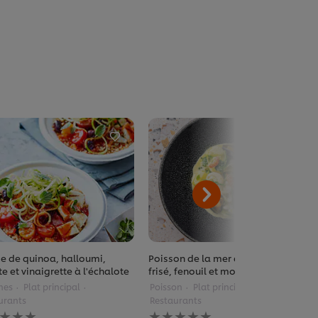
e de quinoa, halloumi,
Poisson de la mer du Nord, chou
e et vinaigrette à l'échalote
frisé, fenouil et mousse de curry
mes
Plat principal
Poisson
Plat principal
urants
Restaurants
une
Aucune