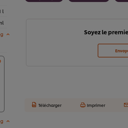
1 l
ml
Soyez le premie
 g
Envoy
Télécharger
Imprimer
 g