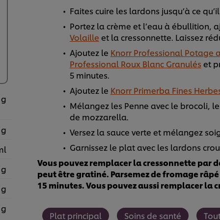
Faites cuire les lardons jusqu’à ce qu’il
Portez la crème et l’eau à ébullition, 
Volaille
et la cressonnette. Laissez réd
Ajoutez le
Knorr Professional Potage a
Professional Roux Blanc Granulés
et p
5 minutes.
Ajoutez le
Knorr Primerba Fines Herbe
 g
Mélangez les Penne avec le brocoli, le
de mozzarella.
 g
Versez la sauce verte et mélangez soi
Garnissez le plat avec les lardons crous
ml
Vous pouvez remplacer la cressonnette par de
 g
peut être gratiné. Parsemez de fromage râpé 
15 minutes. Vous pouvez aussi remplacer la c
 g
 g
Plat principal
Soins de santé
Tout