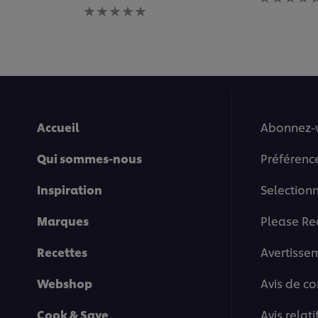
évaluation
Aucune
soumise
évaluation
pour
soumise
ce
pour
recipe
ce
recipe
Accueil
Abonnez-
Qui sommes-nous
Préférenc
Inspiration
Selection
Marques
Please Re
Recettes
Avertisse
Webshop
Avis de co
Cook & Save
Avis relat