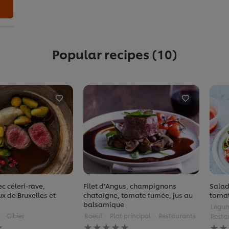
Popular recipes
(10)
c céleri-rave,
Filet d’Angus, champignons
Salad
ux de Bruxelles et
chataîgne, tomate fumée, jus au
tomat
balsamique
Légu
Gibier
Boeuf
Plat principal
Restaurants
Resta
Aucune
Auc