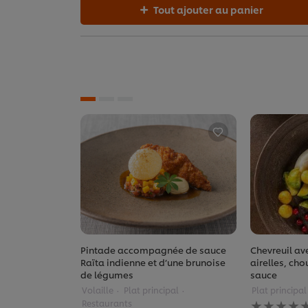
Tout ajouter au panier
Pintade accompagnée de sauce
Chevreuil ave
Raïta indienne et d’une brunoise
airelles, cho
de légumes
sauce
Volaille
Plat principal
Plat principal
Aucune
Restaurants