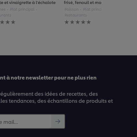
e et vinaigrette à l'échalote
frisé, fenouil et mousse de curry
mes
Plat principal
Poisson
Plat principal
urants
Restaurants
une
Aucune
uation
évaluation
ise
soumise
pour
ce
pe
recipe
t à notre newsletter pour ne plus rien
 régulièrement des idées de recettes, des
lles tendances, des échantillons de produits et
e mail...