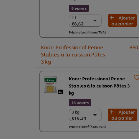
9
POINTS
Ajouter
1 l
1 l
€8,62
au panier
€8,62
6 x 1 l
Prix indicatif (hors TVA)
€51,74
Knorr Professional Penne
850
Stables à la cuisson Pâtes
3 kg
Knorr Professional Penne
Stables à la cuisson Pâtes 3
kg
16
POINTS
Ajouter
3 kg
3 kg
€16,31
au panier
€16,31
4 (x 3 kg)
Prix indicatif (hors TVA)
€65,25