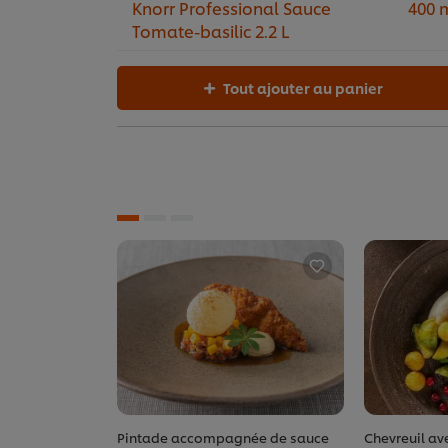
Knorr Professional Sauce
400 
Tomate-basilic 2.2 L
Tout ajouter au panier
Pintade accompagnée de sauce
Chevreuil ave