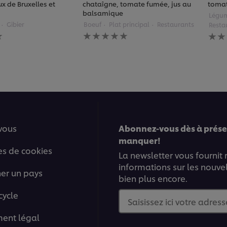
ux de Bruxelles et
chataîgne, tomate fumée, jus au
tomat
balsamique
Légu
Gibier
Boeuf
Plat principal
Restaurants
Resta
Aucune
Auc
évaluation
éval
soumise
soum
pour
pour
ce
ce
recipe
reci
vous
Abonnez-vous dès à présen
manquer!
es de cookies
La newsletter vous fournit
informations sur les nouve
ner un pays
bien plus encore.
cycle
Saisissez ici votre adress
ment légal