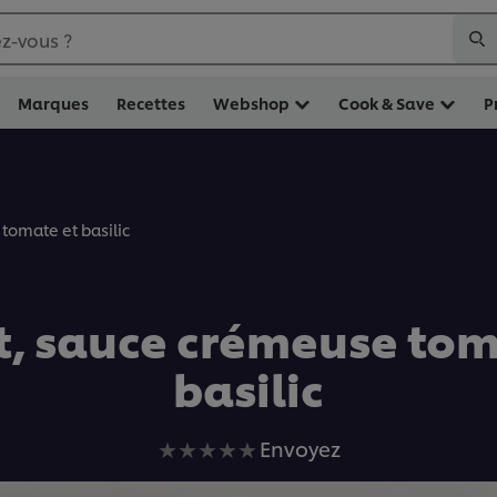
z-vous ?
Marques
Recettes
Webshop
Cook & Save
P
tomate et basilic
t, sauce crémeuse tom
basilic
Aucune
Envoyez
évaluation