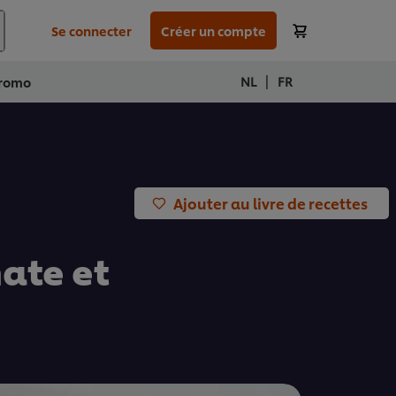
Se connecter
Créer un compte
|
NL
FR
romo
Ajouter au livre de recettes
ate et