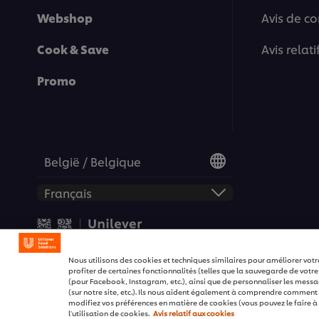
Webshop
Avis de co
Cook & Save
Avis relat
Promo
België / Belgique
© 2026 Unilever Food Soluti
Nous utilisons des cookies et techniques similaires pour améliorer votr
profiter de certaines fonctionnalités (telles que la sauvegarde de votre
(pour Facebook, Instagram, etc.), ainsi que de personnaliser les message
(sur notre site, etc.). Ils nous aident également à comprendre comment no
modifiez vos préférences en matière de cookies (vous pouvez le faire à 
l'utilisation de cookies.
Avis relatif aux cookies