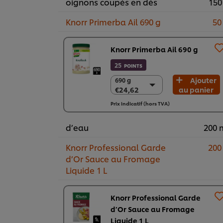
oignons coupés en dés
150
Knorr Primerba Ail 690 g
50
Knorr Primerba Ail 690 g
25
POINTS
Ajouter
690 g
690 g
€24,62
au panier
€24,62
2 x 690 g
Prix indicatif (hors TVA)
€49,25
d’eau
200 
Knorr Professional Garde
200
d’Or Sauce au Fromage
Liquide 1 L
Knorr Professional Garde
d’Or Sauce au Fromage
Liquide 1 L