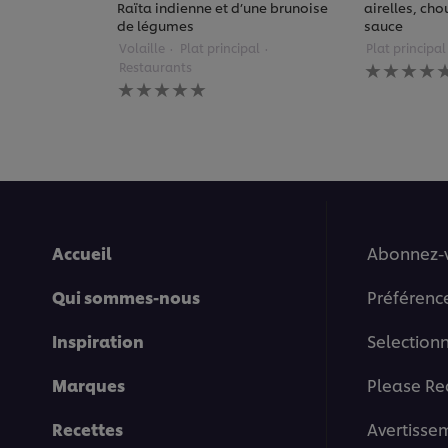
Raïta indienne et d’une brunoise
airelles, cho
de légumes
sauce
Volaille
Plat principal
Plat principal
Aucune
Restaurants
évaluation
Aucune
soumise
évaluation
pour
soumise
ce
pour
recipe
ce
recipe
Accueil
Abonnez-
Qui sommes-nous
Préférenc
Inspiration
Selection
Marques
Please Re
Recettes
Avertisse