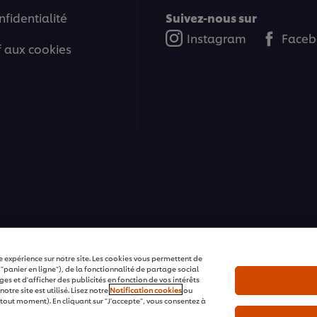
nfidentialité
Suivez-nous sur
Instagram
Faceb
if aux cookies
ons | Tous droits réservés
e expérience sur notre site. Les cookies vous permettent de
 "panier en ligne"), de la fonctionnalité de partage social
s et d'afficher des publicités en fonction de vos intérêts
tre site est utilisé. Lisez notre
Notification cookies
ou
tout moment). En cliquant sur "J'accepte", vous consentez à