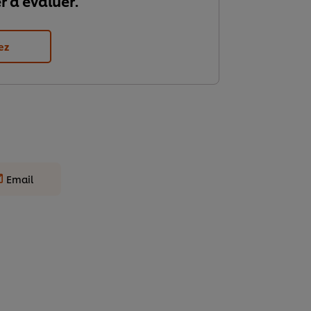
r à évaluer.
ez
Email