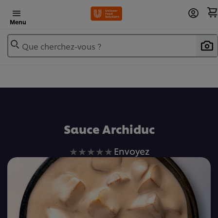
Menu
Que cherchez-vous ?
Ajouter au livre de recettes
Sauce Archiduc
Aucune
Envoyez
évaluation
soumise
pour
ce
recipe