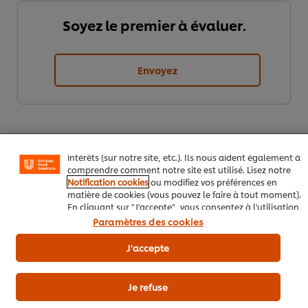
Soyez le premier à évaluer.
Envoyez
Nous utilisons des cookies et techniques similaires pour
améliorer votre expérience sur notre site. Les cookies
vous permettent de profiter de certaines fonctionnalités
(telles que la sauvegarde de votre "panier en ligne"), de
la fonctionnalité de partage social (pour Facebook,
Instagram, etc.), ainsi que de personnaliser les
messages et d'afficher des publicités en fonction de vos
intérêts (sur notre site, etc.). Ils nous aident également à
comprendre comment notre site est utilisé. Lisez notre
Notification cookies
ou modifiez vos préférences en
matière de cookies (vous pouvez le faire à tout moment).
En cliquant sur "J'accepte", vous consentez à l'utilisation
Télécharger
Email
de cookies.
Avis relatif aux cookies
Paramètres des cookies
J'accepte
Popular recipes
(10)
Je refuse