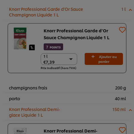
Knorr Professional Garde d’Or Sauce
1 l
Champignon Liquide 1 L
Knorr Professional Garde d’Or
Sauce Champignon Liquide 1 L
7
POINTS
1 l
1 l
Ajouter au
€7,39
panier
€7,39
Prix indicatif (hors TVA)
6 x 1 l
€44,37
champignons frais
200 g
porto
40 ml
Knorr Professional Demi-
150 ml
glace Liquide 1 L​
Knorr Professional Demi-