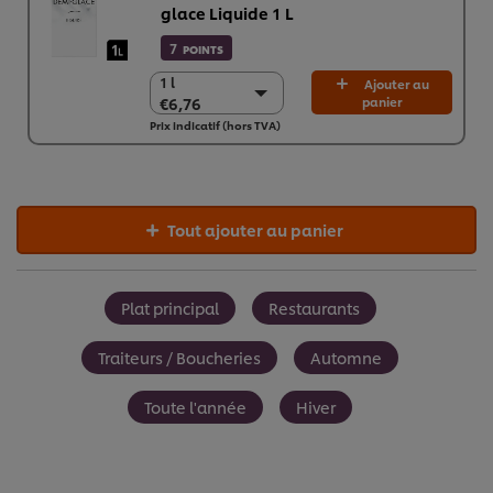
glace Liquide 1 L​
7
POINTS
1 l
1 l
Ajouter au
€6,76
panier
€6,76
Prix indicatif (hors TVA)
6 x 1 l
€40,58
Tout ajouter au panier
Plat principal
Restaurants
Traiteurs / Boucheries
Automne
Toute l'année
Hiver