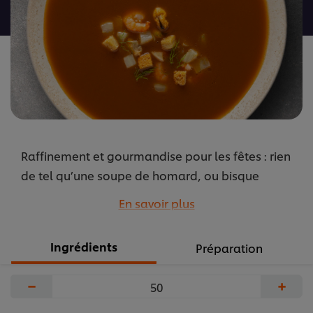
recipe
Raffinement et gourmandise pour les fêtes : rien
de tel qu’une soupe de homard, ou bisque
d’homard, pour un menu élégant. Le fenouil, les
En savoir plus
croûtons et les fruits de mer ajoutent du
caractère et de la texture à cette préparation
Ingrédients
Préparation
savoureuse.
...
−
+