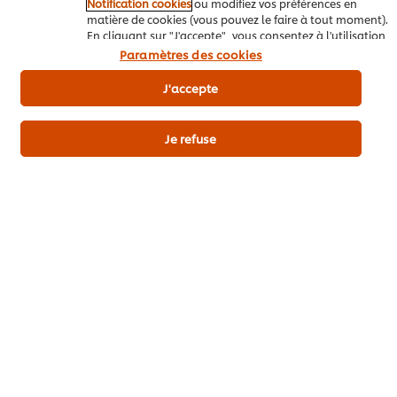
Notification cookies
ou modifiez vos préférences en
matière de cookies (vous pouvez le faire à tout moment).
En cliquant sur "J'accepte", vous consentez à l'utilisation
de cookies.
Avis relatif aux cookies
Paramètres des cookies
J'accepte
Je refuse
Télécharger
Email
Popular recipes
(10)