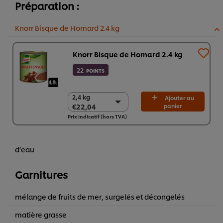
Préparation :
Knorr Bisque de Homard 2.4 kg​
Knorr Bisque de Homard 2.4 kg​
22
POINTS
2,4 kg
2,4 kg
Ajouter au
€22,04
panier
€22,04
Prix indicatif (hors TVA)
6 x 2,4 kg
€132,24
d’eau
Garnitures
mélange de fruits de mer, surgelés et décongelés
matière grasse