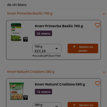
de vin blanc
Knorr Primerba Basilic 700 g
Knorr Primerba Basilic 700 g
26
POINTS
700 g
700 g
Ajouter au
€27,20
panier
€27,20
Prix indicatif (hors TVA)
2 x 700 g
€54,40
Knorr Naturel Croûtons 580 g​
Knorr Naturel Croûtons 580 g​
14
POINTS
580 g
580 g
Ajouter au