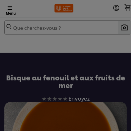
Menu
Que cherchez-vous ?
Ajouter au livre de recettes
Bisque au fenouil et aux fruits de
mer
Aucune
Envoyez
évaluation
soumise
pour
ce