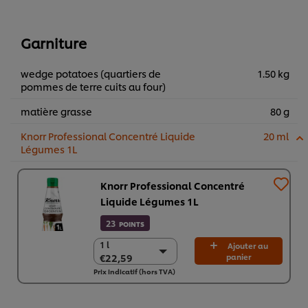
Garniture
wedge potatoes (quartiers de
1.50 kg
pommes de terre cuits au four)
matière grasse
80 g
Knorr Professional Concentré Liquide
20 ml
Légumes 1L
Knorr Professional Concentré
Liquide Légumes 1L
23
POINTS
1 l
1 l
Ajouter au
€22,59
panier
€22,59
Prix indicatif (hors TVA)
6 x 1 l
€135,52