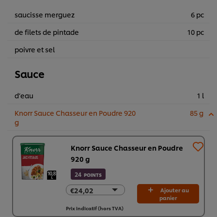
saucisse merguez
6 pc
de filets de pintade
10 pc
poivre et sel
Sauce
d’eau
1 l
Knorr Sauce Chasseur en Poudre 920
85 g
g
Knorr Sauce Chasseur en Poudre
920 g
24
POINTS
€24,02
€24,02
Ajouter au
panier
€144,13
Prix indicatif (hors TVA)