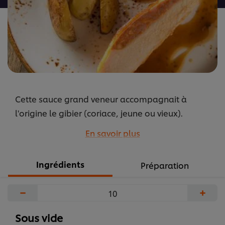
Cette sauce grand veneur accompagnait à
l'origine le gibier (coriace, jeune ou vieux).
Aujourd'hui, elle est plutôt servie avec un
En savoir plus
suprême de pintade bien tendre.
...
Ingrédients
Préparation
−
+
Sous vide