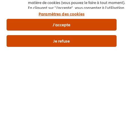
matière de cookies (vous pouvez le faire à tout moment).
En cliquant sur "J'accepte", vous consentez à l'utilisation
de cookies.
Avis relatif aux cookies
Paramètres des cookies
Volaille
Plat principal
Gibier
J'accepte
Je refuse
Télécharger
Email
Popular recipes
(10)