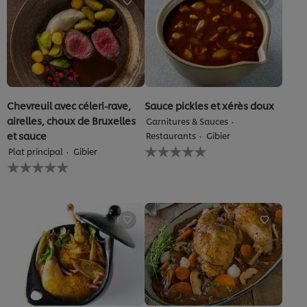
recipe
Chevreuil avec céleri-rave,
Sauce pickles et xérès doux
airelles, choux de Bruxelles
Garnitures & Sauces
et sauce
Restaurants
Gibier
Aucune
Plat principal
Gibier
évaluation
Aucune
soumise
évaluation
pour
soumise
ce
pour
recipe
ce
recipe