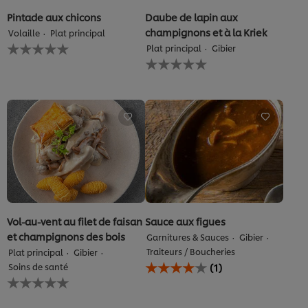
Pintade aux chicons
Daube de lapin aux
champignons et à la Kriek
Volaille
Plat principal
Aucune
Plat principal
Gibier
évaluation
Aucune
soumise
évaluation
pour
soumise
ce
pour
recipe
ce
recipe
Vol-au-vent au filet de faisan
Sauce aux figues
et champignons des bois
Garnitures & Sauces
Gibier
Traiteurs / Boucheries
Plat principal
Gibier
La
Soins de santé
(1)
note
Aucune
moyenne
évaluation
de
soumise