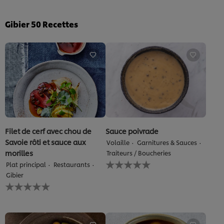
Gibier
50
Recettes
Filet de cerf avec chou de
Sauce poivrade
Savoie rôti et sauce aux
Volaille
Garnitures & Sauces
morilles
Traiteurs / Boucheries
Aucune
Plat principal
Restaurants
évaluation
Gibier
soumise
Aucune
pour
évaluation
ce
soumise
recipe
pour
ce