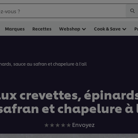
z-vous ?
Marques
Recettes
Webshop
Cook & Save
P
nards, sauce au safran et chapelure à l’ail
ux crevettes, épinard
safran et chapelure à l
Aucune
Envoyez
évaluation