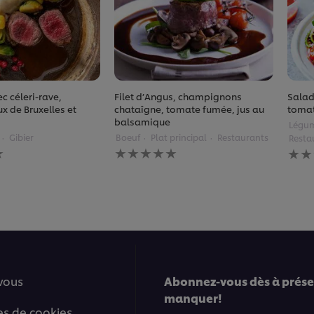
c céleri-rave,
Filet d’Angus, champignons
Salad
ux de Bruxelles et
chataîgne, tomate fumée, jus au
tomat
balsamique
Légu
Gibier
Boeuf
Plat principal
Restaurants
Resta
Aucune
Auc
évaluation
éval
soumise
soum
pour
pour
ce
ce
recipe
reci
vous
Abonnez-vous dès à présen
manquer!
es de cookies