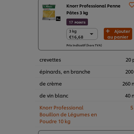
Knorr Professional Penne
Pâtes 3 kg
17
POINTS
Ajouter
3 kg
3 kg
€16,68
au panier
€16,68
1 x 3 kg
Prix indicatif (hors TVA)
€16,68
crevettes
20 
épinards, en branche
200
de crème
260 
de vin blanc
40 
Knorr Professional
5
Bouillon de Légumes en
Poudre 10 kg