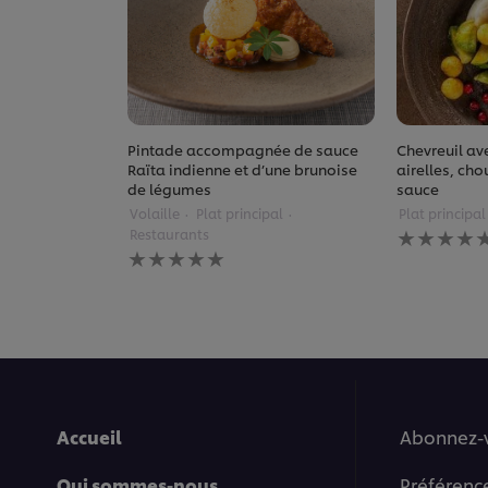
Pintade accompagnée de sauce
Chevreuil ave
Raïta indienne et d’une brunoise
airelles, cho
de légumes
sauce
Volaille
Plat principal
Plat principal
Aucune
Restaurants
évaluation
Aucune
soumise
évaluation
pour
soumise
ce
pour
recipe
ce
recipe
Accueil
Abonnez-
Qui sommes-nous
Préférenc