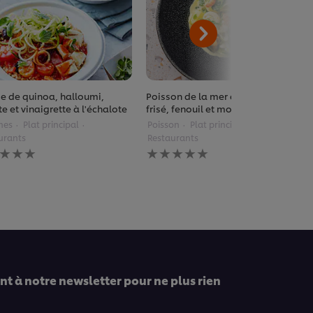
e de quinoa, halloumi,
Poisson de la mer du Nord, chou
e et vinaigrette à l'échalote
frisé, fenouil et mousse de curry
mes
Plat principal
Poisson
Plat principal
urants
Restaurants
une
Aucune
uation
évaluation
ise
soumise
pour
ce
pe
recipe
t à notre newsletter pour ne plus rien