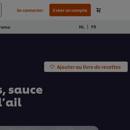
Se connecter
Créer un compte
|
NL
FR
romo
Ajouter au livre de recettes
s, sauce
’ail