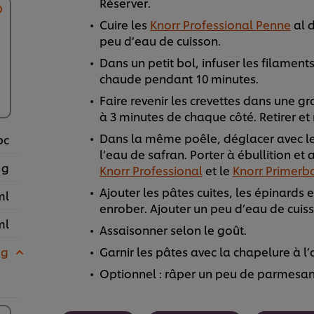
Réserver.
Cuire les
Knorr Professional Penne
al d
peu d’eau de cuisson.
Dans un petit bol, infuser les filament
chaude pendant 10 minutes.
Faire revenir les crevettes dans une gr
à 3 minutes de chaque côté. Retirer et 
Dans la même poêle, déglacer avec le 
pc
l’eau de safran. Porter à ébullition et
 g
Knorr Professional
et le
Knorr Primerba
Ajouter les pâtes cuites, les épinards 
ml
enrober. Ajouter un peu d’eau de cuiss
ml
Assaisonner selon le goût.
 g
Garnir les pâtes avec la chapelure à l’ai
Optionnel : râper un peu de parmesan 