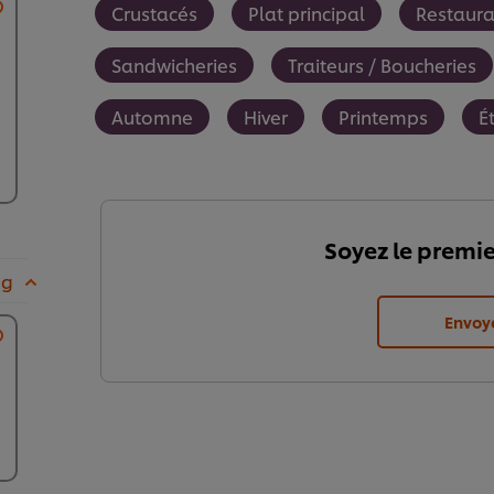
Crustacés
Plat principal
Restaura
Sandwicheries
Traiteurs / Boucheries
Automne
Hiver
Printemps
É
Soyez le premie
 g
Envoy