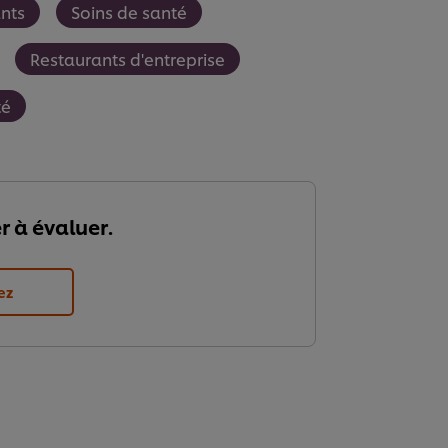
nts
Soins de santé
Restaurants d'entreprise
té
r à évaluer.
ez