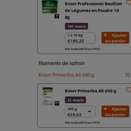
Knorr Professional Bouillon
de Légumes en Poudre 10
kg
180
POINTS
Ajouter
1 x 10 kg
1 x 10 kg
€180,25
au panier
€180,25
Prix indicatif (hors TVA)
filaments de safran
Knorr Primerba Ail 690 g
20
Knorr Primerba Ail 690 g
25
POINTS
Ajouter
690 g
690 g
€24,62
au panier
€24,62
2 x 690 g
Prix indicatif (hors TVA)
€49,25