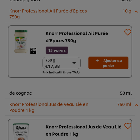
Knorr Professional Ail Purée d’Epices
10 g
750g
Knorr Professional Ail Purée
d’Epices 750g
15
POINTS
750 g
750 g
Ajouter au
€17,38
panier
€17,38
Prix indicatif (hors TVA)
2 x 750g
€34,76
de cognac
50 ml
Knorr Professional Jus de Veau Lié en
750 ml
Poudre 1 kg
Knorr Professional Jus de Veau Lié
en Poudre 1 kg