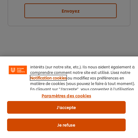
Envoyez
Nous utilisons des cookies et techniques similaires pour
améliorer votre expérience sur notre site. Les cookies
vous permettent de profiter de certaines fonctionnalités
(telles que la sauvegarde de votre "panier en ligne"), de
la fonctionnalité de partage social (pour Facebook,
Instagram, etc.), ainsi que de personnaliser les
messages et d'afficher des publicités en fonction de vos
intérêts (sur notre site, etc.). Ils nous aident également à
Télécharger
Email
comprendre comment notre site est utilisé. Lisez notre
Notification cookies
ou modifiez vos préférences en
matière de cookies (vous pouvez le faire à tout moment).
En cliquant sur "J'accepte", vous consentez à l'utilisation
de cookies.
Avis relatif aux cookies
Paramètres des cookies
Popular recipes
(10)
J'accepte
Je refuse