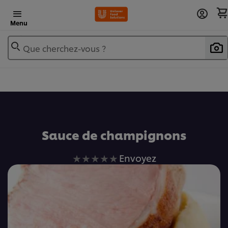
Menu
Que cherchez-vous ?
Ajouter au livre de recettes
Sauce de champignons
Aucune
Envoyez
évaluation
soumise
pour
ce
recipe