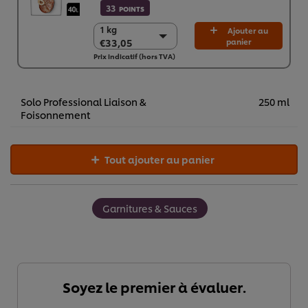
33
POINTS
1 kg
1 kg
Ajouter au
€33,05
panier
€33,05
Prix indicatif (hors TVA)
6 x 1 kg
€198,29
Solo Professional Liaison &
250 ml
Foisonnement
Tout ajouter au panier
Garnitures & Sauces
Soyez le premier à évaluer.