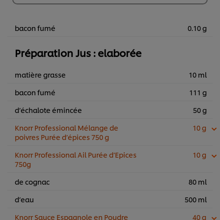
€73,70
bacon fumé
0.10 g
Préparation Jus : elaborée
matière grasse
10 ml
bacon fumé
111 g
d’échalote émincée
50 g
Knorr Professional Mélange de
10 g
poivres Purée d’épices 750 g
Knorr Professional Ail Purée d’Epices
10 g
750g
de cognac
80 ml
d’eau
500 ml
Knorr Sauce Espagnole en Poudre
40 g