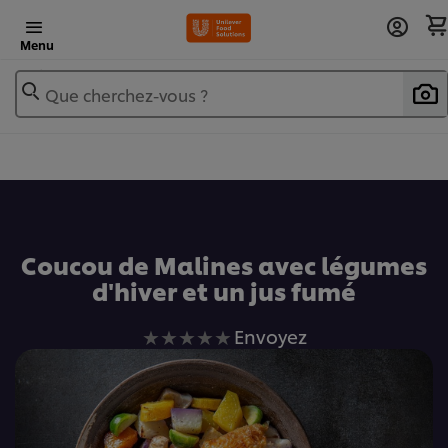
Menu
Que cherchez-vous ?
Ajouter au livre de recettes
Coucou de Malines avec légumes
d'hiver et un jus fumé
Aucune
Envoyez
évaluation
soumise
pour
ce