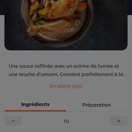
recipe
Une sauce raffinée avec un arôme de fumée et
une touche d’umami. Convient parfaitement à la
volaille et à de nombreuses autres préparations.
En savoir plus
...
Ingrédients
Préparation
−
+