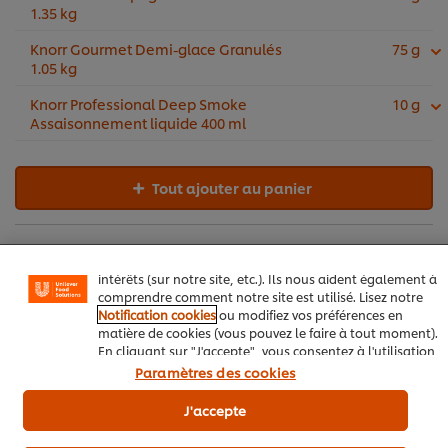
1.35 kg​
Knorr Gourmet Demi-glace Granulés
75 g
1.05 kg
Knorr Professional Deep Smoke
10 g
Assaisonnement liquide 400 ml
Nous utilisons des cookies et techniques similaires pour
améliorer votre expérience sur notre site. Les cookies
Tout ajouter au panier
vous permettent de profiter de certaines fonctionnalités
(telles que la sauvegarde de votre "panier en ligne"), de
la fonctionnalité de partage social (pour Facebook,
Instagram, etc.), ainsi que de personnaliser les
Volaille
Plat principal
Garnitures & Sauces
messages et d'afficher des publicités en fonction de vos
intérêts (sur notre site, etc.). Ils nous aident également à
comprendre comment notre site est utilisé. Lisez notre
Restaurants
Soins de santé
Notification cookies
ou modifiez vos préférences en
matière de cookies (vous pouvez le faire à tout moment).
Traiteurs / Boucheries
Restaurants d'entreprise
En cliquant sur "J'accepte", vous consentez à l'utilisation
de cookies.
Avis relatif aux cookies
Paramètres des cookies
Automne
Printemps
J'accepte