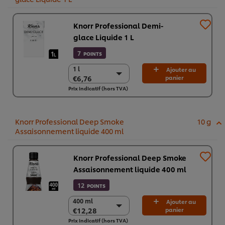
Knorr Professional Demi-
glace Liquide 1 L​
7
POINTS
1 l
1 l
Ajouter au
€6,76
panier
€6,76
Prix indicatif (hors TVA)
6 x 1 l
€40,58
Knorr Professional Deep Smoke
10 g
Assaisonnement liquide 400 ml
Knorr Professional Deep Smoke
Assaisonnement liquide 400 ml
12
POINTS
400 ml
400 ml
Ajouter au
€12,28
panier
€12,28
Prix indicatif (hors TVA)
6 x 400 ml