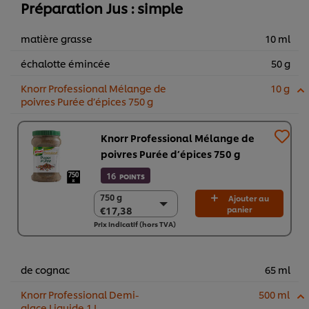
Préparation Jus : simple
matière grasse
10 ml
échalotte émincée
50 g
Knorr Professional Mélange de
10 g
poivres Purée d’épices 750 g
Knorr Professional Mélange de
poivres Purée d’épices 750 g
16
POINTS
750 g
750 g
Ajouter au
€17,38
panier
€17,38
Prix indicatif (hors TVA)
2 x 750g
€34,76
de cognac
65 ml
Knorr Professional Demi-
500 ml
glace Liquide 1 L​