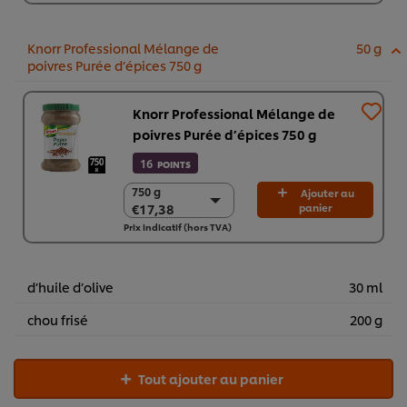
€34,76
Knorr Professional Mélange de
50 g
poivres Purée d’épices 750 g
Knorr Professional Mélange de
poivres Purée d’épices 750 g
16
POINTS
750 g
750 g
Ajouter au
€17,38
panier
€17,38
Prix indicatif (hors TVA)
2 x 750g
€34,76
d’huile d’olive
30 ml
chou frisé
200 g
Tout ajouter au panier