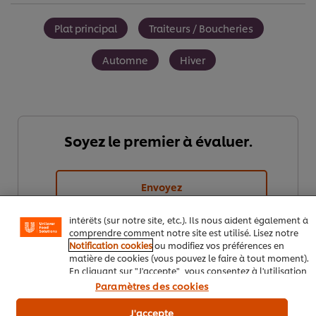
Plat principal
Traiteurs / Boucheries
Automne
Hiver
Nous utilisons des cookies et techniques similaires pour
Soyez le premier à évaluer.
améliorer votre expérience sur notre site. Les cookies
vous permettent de profiter de certaines fonctionnalités
(telles que la sauvegarde de votre "panier en ligne"), de
la fonctionnalité de partage social (pour Facebook,
Envoyez
Instagram, etc.), ainsi que de personnaliser les
messages et d'afficher des publicités en fonction de vos
intérêts (sur notre site, etc.). Ils nous aident également à
comprendre comment notre site est utilisé. Lisez notre
Notification cookies
ou modifiez vos préférences en
matière de cookies (vous pouvez le faire à tout moment).
En cliquant sur "J'accepte", vous consentez à l'utilisation
de cookies.
Avis relatif aux cookies
Paramètres des cookies
J'accepte