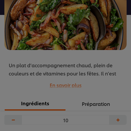
recipe
Un plat d’accompagnement chaud, plein de
couleurs et de vitamines pour les fêtes. Il n’est
pas nécessaire d’éplucher les pommes de terre
En savoir plus
grenaille. Elles sont croustillantes à l’extérieur,
douces et crémeuses à l’intérieur.
Ingrédients
Préparation
...
−
+