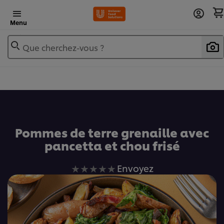
Menu
Que cherchez-vous ?
Ajouter au livre de recettes
Pommes de terre grenaille avec
pancetta et chou frisé
Aucune
Envoyez
évaluation
soumise
pour
ce