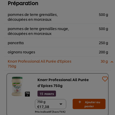
Préparation
pommes de terre grenailles,
500 g
découpées en morceaux
pommes de terre grenailles rouge,
500 g
découpées en morceaux
pancetta
250 g
oignons rouges
200 g
Knorr Professional Ail Purée d’Epices
30 g
750g
Knorr Professional Ail Purée
d’Epices 750g
15
POINTS
750 g
750 g
Ajouter au
€17,38
panier
€17,38
Prix indicatif (hors TVA)
2 x 750g