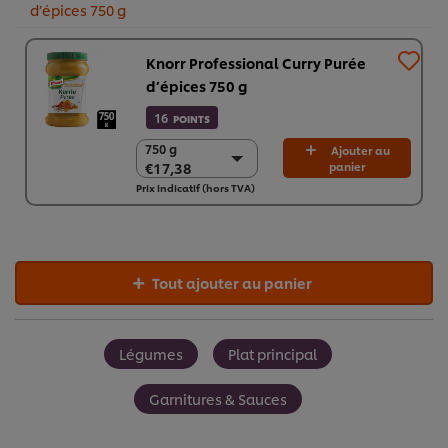
d’épices 750 g
Knorr Professional Curry Purée
d’épices 750 g
16
POINTS
750 g
750 g
Ajouter au
€17,38
panier
€17,38
Prix indicatif (hors TVA)
2 x 750g
€34,76
Tout ajouter au panier
Légumes
Plat principal
Garnitures & Sauces