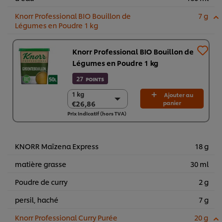
Knorr Professional BIO Bouillon de
7 g
Légumes en Poudre 1 kg
Knorr Professional BIO Bouillon de
Légumes en Poudre 1 kg
27
POINTS
1 kg
1 kg
Ajouter au
€26,86
panier
€26,86
Prix indicatif (hors TVA)
6 x 1 kg
€161,13
KNORR Maïzena Express
18 g
matière grasse
30 ml
Poudre de curry
2 g
persil, haché
7 g
Knorr Professional Curry Purée
20 g