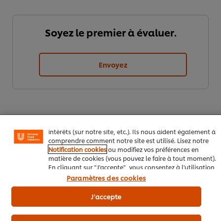
Soyez le premier à évaluer.
Envoyez
Nous utilisons des cookies et techniques similaires pour
améliorer votre expérience sur notre site. Les cookies
vous permettent de profiter de certaines fonctionnalités
(telles que la sauvegarde de votre "panier en ligne"), de
la fonctionnalité de partage social (pour Facebook,
Instagram, etc.), ainsi que de personnaliser les
messages et d'afficher des publicités en fonction de vos
intérêts (sur notre site, etc.). Ils nous aident également à
comprendre comment notre site est utilisé. Lisez notre
Notification cookies
ou modifiez vos préférences en
matière de cookies (vous pouvez le faire à tout moment).
Télécharger
Email
En cliquant sur "J'accepte", vous consentez à l'utilisation
de cookies.
Avis relatif aux cookies
Paramètres des cookies
J'accepte
Popular recipes
(10)