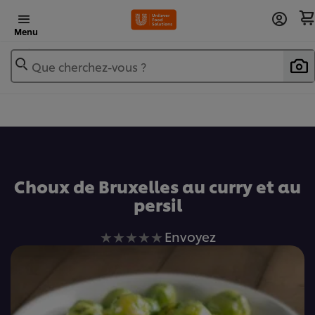
Menu
Que cherchez-vous ?
Ajouter au livre de recettes
Choux de Bruxelles au curry et au
persil
Aucune
Envoyez
évaluation
soumise
pour
ce