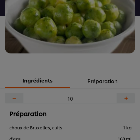
recipe
Ingrédients
Préparation
−
+
Préparation
choux de Bruxelles, cuits
1 kg
d’eau
160 ml